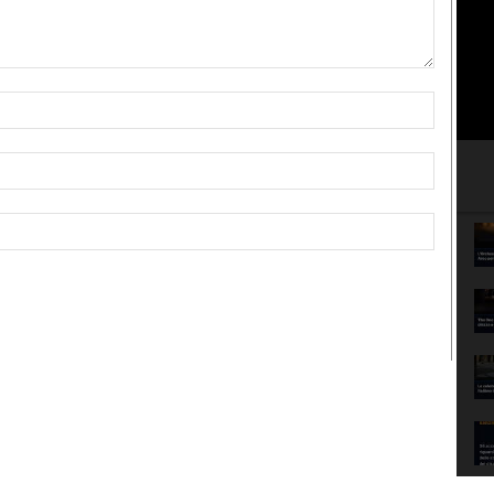
Nome:*
Email:*
Sito
Web: