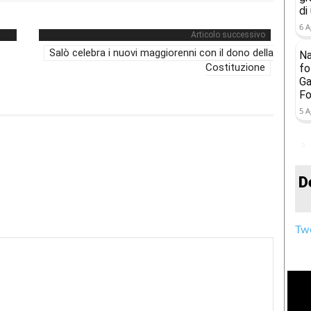
di
6 A
Articolo successivo
Salò celebra i nuovi maggiorenni con il dono della
Na
Costituzione
fo
Ga
Fo
5 A
D
Twe