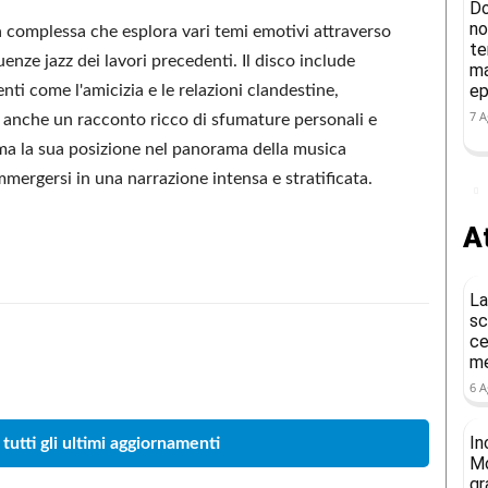
Do
no
 complessa che esplora vari temi emotivi attraverso
te
nze jazz dei lavori precedenti. Il disco include
ma
ep
nti come l'amicizia e le relazioni clandestine,
7 A
anche un racconto ricco di sfumature personali e
rma la sua posizione nel panorama della musica
mergersi in una narrazione intensa e stratificata.
At
La
sc
ce
me
Condividere
6 A
In
 tutti gli ultimi aggiornamenti
Mo
gr