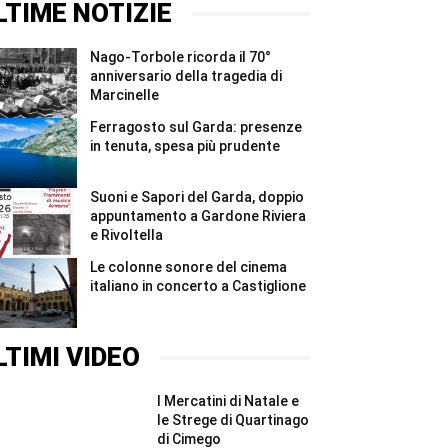
#Shorts
a
sul
LTIME NOTIZIE
Castiglione
Garda:
#Shorts
nove
strutture
Nago-Torbole ricorda il 70°
irregolari
e
anniversario della tragedia di
sanzioni
Marcinelle
...
#Shorts
Ferragosto sul Garda: presenze
in tenuta, spesa più prudente
Suoni e Sapori del Garda, doppio
appuntamento a Gardone Riviera
e Rivoltella
Le colonne sonore del cinema
italiano in concerto a Castiglione
LTIMI VIDEO
I Mercatini di Natale e
le Strege di Quartinago
di Cimego