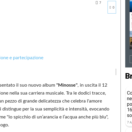
7
0
B
sentato il suo nuovo album
"Minosse"
, in uscita il 12
Co
one nella sua carriera musicale. Tra le dodici tracce,
ne
 un pezzo di grande delicatezza che celebra l'amore
po
i distingue per la sua semplicità e intensità, evocando
16
so
e "lo spicchio di un’arancia e l’acqua anche più blu",
7 A
uogo.