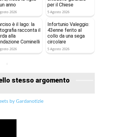
 un anno
per il Chiese
gosto 2026
5 Agosto 2026
rciso è il lago: la
Infortunio Valeggio:
tografia racconta il
43enne ferito al
rda alla
collo da una sega
ndazione Cominelli
circolare
gosto 2026
5 Agosto 2026
ello stesso argomento
ets by Gardanotizie