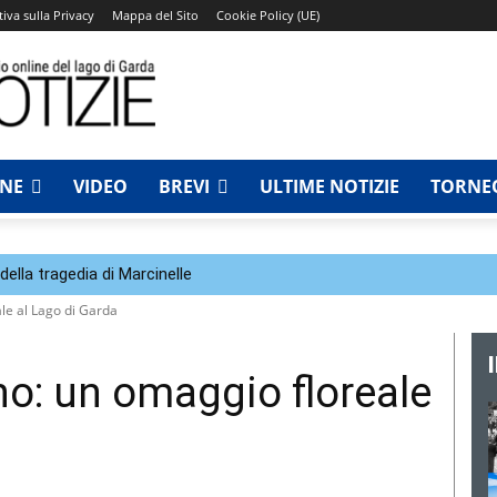
iva sulla Privacy
Mappa del Sito
Cookie Policy (UE)
NNE
VIDEO
BREVI
ULTIME NOTIZIE
TORNEO
della tragedia di Marcinelle
ale al Lago di Garda
no: un omaggio floreale