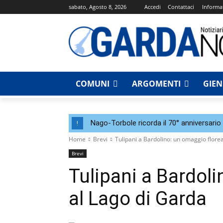
sabato, Agosto 8, 2026
Accedi
Contattaci
Informat
COMUNI
ARGOMENTI
GIE
Nago-Torbole ricorda il 70° anniversario 
!
Home
Brevi
Tulipani a Bardolino: un omaggio flore
Brevi
Tulipani a Bardoli
al Lago di Garda