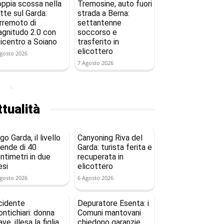
ppia scossa nella
Tremosine, auto fuori
tte sul Garda:
strada a Berna:
rremoto di
settantenne
gnitudo 2.0 con
soccorso e
icentro a Soiano
trasferito in
elicottero
gosto 2026
7 Agosto 2026
tualità
go Garda, il livello
Canyoning Riva del
ende di 40
Garda: turista ferita e
ntimetri in due
recuperata in
si
elicottero
gosto 2026
6 Agosto 2026
cidente
Depuratore Esenta: i
ntichiari: donna
Comuni mantovani
ave, illesa la figlia
chiedono garanzie