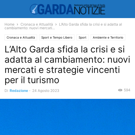
Home
Cronaca e Attualità
L’Alto Garda sfida la crisi e si adatta al
cambiamento: nuovi mercati...
Cronaca e Attualità
Sport e Tempo Libero
Sport
Ambiente e Territorio
L’Alto Garda sfida la crisi e si
Territorio
Economia e Turismo
Turismo
adatta al cambiamento: nuovi
mercati e strategie vincenti
per il turismo
594
Di
Redazione
-
24 Agosto 2023