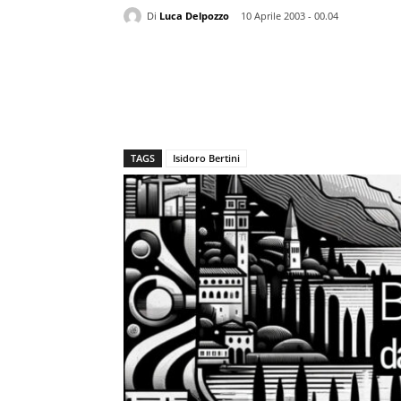
Di
Luca Delpozzo
10 Aprile 2003 - 00.04
TAGS
Isidoro Bertini