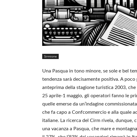
Sirmione
Una Pasqua in tono minore, se sole e bel temp
tendenza sarà decisamente positiva. A poco 
anteprima della stagione turistica 2003, che
25 aprile-1 maggio, gli operatori fanno le pr
quelle emerse da un’indagine commissionata
che fa capo a Confcommercio e alla quale ad
italiane. La ricerca del Cirm rivela, dunque, 
una vacanza a Pasqua, che mare e montagna s
il 27%, che l’83% dei vacanzieri rimarrà in Ita