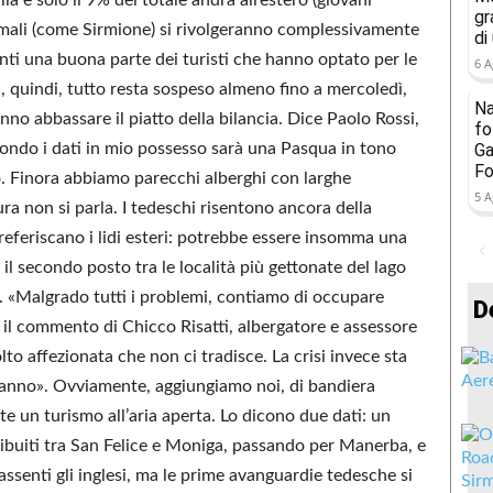
gr
 termali (come Sirmione) si rivolgeranno complessivamente
di
unti una buona parte dei turisti che hanno optato per le
6 A
rda, quindi, tutto resta sospeso almeno fino a mercoledì,
Na
nno abbassare il piatto della bilancia. Dice Paolo Rossi,
fo
condo i dati in mio possesso sarà una Pasqua in tono
Ga
Fo
. Finora abbiamo parecchi alberghi con larghe
5 A
tura non si parla. I tedeschi risentono ancora della
referiscano i lidi esteri: potrebbe essere insomma una
il secondo posto tra le località più gettonate del lago
. «Malgrado tutti i problemi, contiamo di occupare
D
 è il commento di Chicco Risatti, albergatore e assessore
to affezionata che non ci tradisce. La crisi invece sta
eranno». Ovviamente, aggiungiamo noi, di bandiera
e un turismo all’aria aperta. Lo dicono due dati: un
stribuiti tra San Felice e Moniga, passando per Manerba, e
assenti gli inglesi, ma le prime avanguardie tedesche si