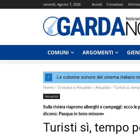
venerdì, Agosto 7, 2026
Accedi
Contattaci
Informa
COMUNI
ARGOMENTI
GIEN
Le colonne sonore del cinema italiano i
!
Home
Cronaca e Attualità
Attualità
Turisti sì, te
Attualità
Sulla riviera riaprono alberghi e campeggi: ecco le p
dicono: Pasqua in tono minore»
Turisti sì, tempo