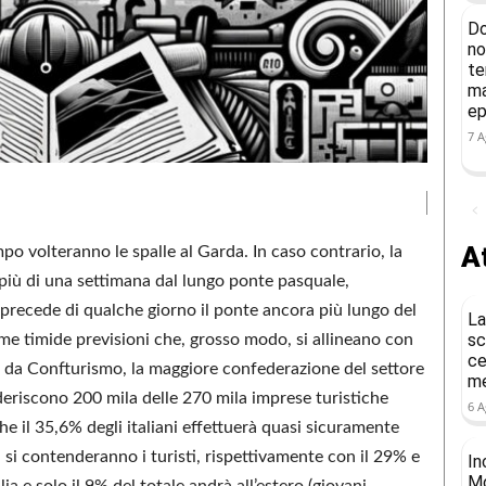
Do
no
te
ma
ep
7 A
At
o volteranno le spalle al Garda. In caso contrario, la
più di una settimana dal lungo ponte pasquale,
 precede di qualche giorno il ponte ancora più lungo del
La
sc
ime timide previsioni che, grosso modo, si allineano con
ce
 da Confturismo, la maggiore confederazione del settore
me
eriscono 200 mila delle 270 mila imprese turistiche
6 A
che il 35,6% degli italiani effettuerà quasi sicuramente
i contenderanno i turisti, rispettivamente con il 29% e
In
Mo
lia e solo il 9% del totale andrà all’estero (giovani