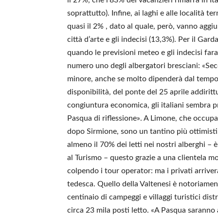
soprattutto). Infine, ai laghi e alle località
quasi il 2% , dato al quale, però, vanno aggi
città d’arte e gli indecisi (13,3%). Per il Ga
quando le previsioni meteo e gli indecisi fara
numero uno degli albergatori bresciani: «Se
minore, anche se molto dipenderà dal tempo
disponibilità, del ponte del 25 aprile addirit
congiuntura economica, gli italiani sembra p
Pasqua di riflessione». A Limone, che occupa 
dopo Sirmione, sono un tantino più ottimisti
almeno il 70% dei letti nei nostri alberghi –
al Turismo – questo grazie a una clientela mol
colpendo i tour operator: ma i privati arriv
tedesca. Quello della Valtenesi è notoriament
centinaio di campeggi e villaggi turistici di
circa 23 mila posti letto. «A Pasqua saranno 