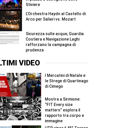
Stiviere
L’Orchestra Haydn al Castello di
Arco per Salieri vs. Mozart
Sicurezza sulle acque, Guardia
Costiera e Navigazione Laghi
rafforzano la campagna di
prudenza
LTIMI VIDEO
I Mercatini di Natale e
le Strege di Quartinago
di Cimego
Mostra a Sirmione:
“FIT Every size
matters” esplora il
rapporto tra corpo e
immagine
UTR vince il 45° Torneo