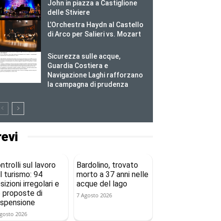
John in piazza a Castiglione
delle Stiviere
L’Orchestra Haydn al Castello
di Arco per Salieri vs. Mozart
Sicurezza sulle acque,
Guardia Costiera e
Navigazione Laghi rafforzano
la campagna di prudenza
revi
ntrolli sul lavoro
Bardolino, trovato
l turismo: 94
morto a 37 anni nelle
sizioni irregolari e
acque del lago
 proposte di
7 Agosto 2026
spensione
gosto 2026