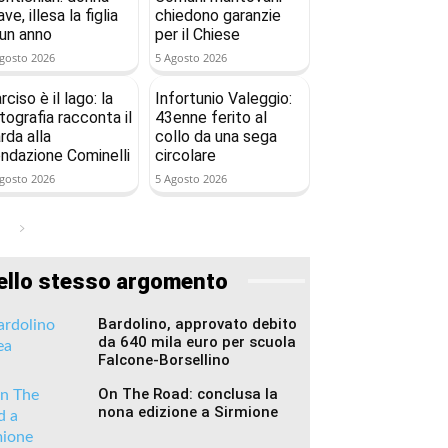
ave, illesa la figlia
chiedono garanzie
 un anno
per il Chiese
gosto 2026
5 Agosto 2026
rciso è il lago: la
Infortunio Valeggio:
tografia racconta il
43enne ferito al
rda alla
collo da una sega
ndazione Cominelli
circolare
gosto 2026
5 Agosto 2026
ello stesso argomento
Bardolino, approvato debito
da 640 mila euro per scuola
Falcone-Borsellino
On The Road: conclusa la
nona edizione a Sirmione