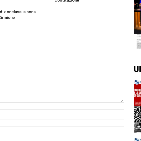
Costituzione
d: conclusa la nona
Sirmione
U
Nome:*
Email:*