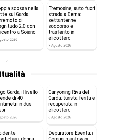
ppia scossa nella
Tremosine, auto fuori
tte sul Garda:
strada a Berna:
rremoto di
settantenne
gnitudo 2.0 con
soccorso e
icentro a Soiano
trasferito in
elicottero
gosto 2026
7 Agosto 2026
tualità
go Garda, il livello
Canyoning Riva del
ende di 40
Garda: turista ferita e
ntimetri in due
recuperata in
si
elicottero
gosto 2026
6 Agosto 2026
cidente
Depuratore Esenta: i
ntichiari: donna
Comuni mantovani