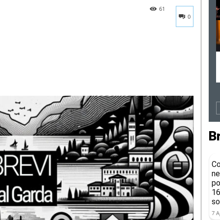
61
0
B
Co
ne
po
16
so
7 A