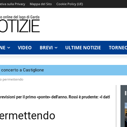
tiva sulla Privacy
Mappa del Sito
Cookie Policy (UE)
NE
VIDEO
BREVI
ULTIME NOTIZIE
TORNEO
n concerto a Castiglione
mpo permettendo
revisioni per il primo «ponte» dell’anno. Rossi è prudente: «I dati
 permettendo