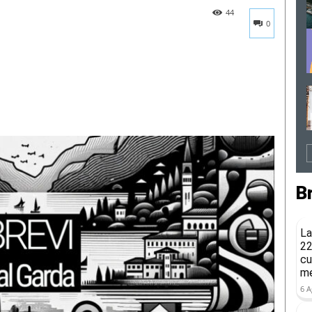
44
0
B
La
22
cu
me
6 A