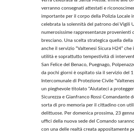
verranno consegnati attestati e riconoscime
importante per il corpo della Polizia Locale i
celebrata la solennità del patrono dei Vigil
numerosissime rappresentanze provenienti da 
bresciano. Una scelta strategica quella dell
anche il servizio “Valtenesi Sicura H24” che 
utilità e soprattutto tempestività di interve
San Felice del Benaco, Puegnago, Polpenazze
da pochi giorni è ospitato sia il servizio del 
Intercomunale di Protezione Civile “Valtenes
un pieghevole titolato “Aiutateci a protegger
Sicurezza e Gianfranco Rossi Comandante del 
sorta di pro memoria per il cittadino con utili 
delittuose. Per domenica prossima, 23 gennaio
uffici della nuova sede del Comando saranno
con una delle realtà creata appositamente per 