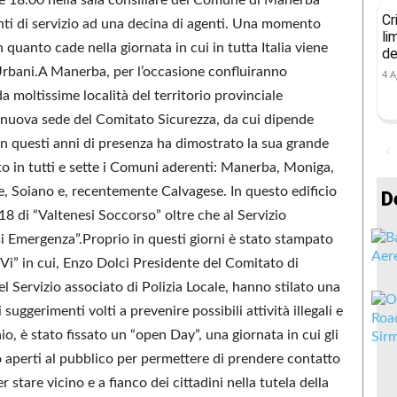
Cr
nti di servizio ad una decina di agenti. Una momento
li
n quanto cade nella giornata in cui in tutta Italia viene
de
i Urbani.A Manerba, per l’occasione confluiranno
4 A
moltissime località del territorio provinciale
a nuova sede del Comitato Sicurezza, da cui dipende
in questi anni di presenza ha dimostrato la sua grande
nto in tutti e sette i Comuni aderenti: Manerba, Moniga,
, Soiano e, recentemente Calvagese. In questo edificio
D
118 di “Valtenesi Soccorso” oltre che al Servizio
i Emergenza”.Proprio in questi giorni è stato stampato
Vi” in cui, Enzo Dolci Presidente del Comitato di
Servizio associato di Polizia Locale, hanno stilato una
suggerimenti volti a prevenire possibili attività illegali e
, è stato fissato un “open Day”, una giornata in cui gli
 aperti al pubblico per permettere di prendere contatto
stare vicino e a fianco dei cittadini nella tutela della