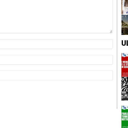
U
Nome:*
Email:*
Sito
Web: