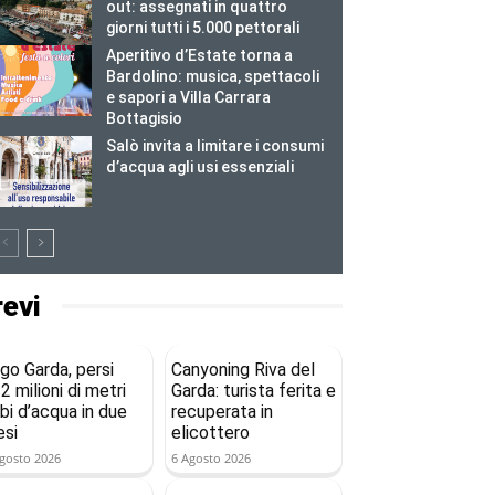
out: assegnati in quattro
giorni tutti i 5.000 pettorali
Aperitivo d’Estate torna a
Bardolino: musica, spettacoli
e sapori a Villa Carrara
Bottagisio
Salò invita a limitare i consumi
d’acqua agli usi essenziali
revi
go Garda, persi
Canyoning Riva del
2 milioni di metri
Garda: turista ferita e
bi d’acqua in due
recuperata in
si
elicottero
gosto 2026
6 Agosto 2026