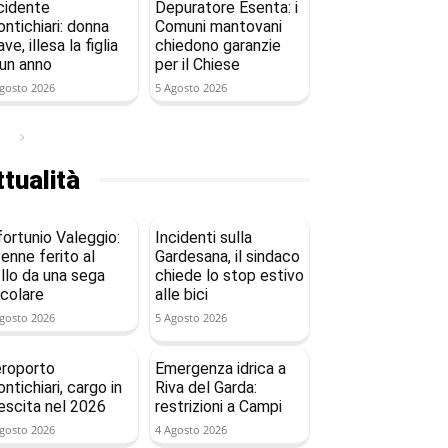
cidente
Depuratore Esenta: i
ntichiari: donna
Comuni mantovani
ave, illesa la figlia
chiedono garanzie
 un anno
per il Chiese
gosto 2026
5 Agosto 2026
tualità
fortunio Valeggio:
Incidenti sulla
enne ferito al
Gardesana, il sindaco
llo da una sega
chiede lo stop estivo
rcolare
alle bici
gosto 2026
5 Agosto 2026
roporto
Emergenza idrica a
ntichiari, cargo in
Riva del Garda:
escita nel 2026
restrizioni a Campi
gosto 2026
4 Agosto 2026