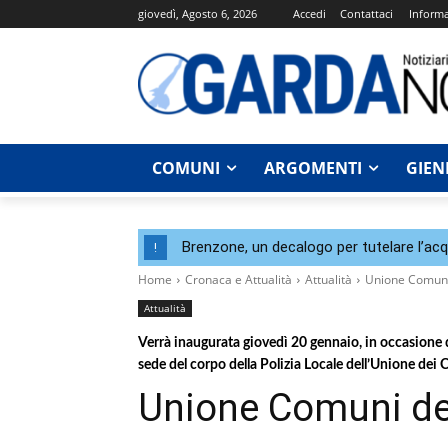
giovedì, Agosto 6, 2026
Accedi
Contattaci
Informa
COMUNI
ARGOMENTI
GIEN
Brenzone, un decalogo per tutelare l’acqu
!
Home
Cronaca e Attualità
Attualità
Unione Comuni 
Attualità
Verrà inaugurata giovedì 20 gennaio, in occasione d
sede del corpo della Polizia Locale dell’Unione dei 
Unione Comuni del