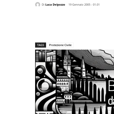
Di
Luca Delpozzo
19 Gennaio 2005 - 01.01
TAGS
Protezione Civile