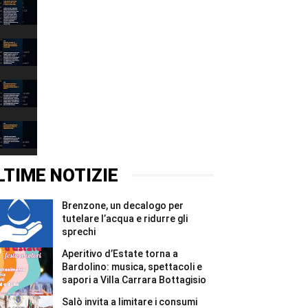
Lago
Garda,
persi
00:31
222
milioni
Narciso
di
è
metri
il
00:37
cubi
lago:
d’acqua
la
Depuratore
in
fotografia
Esenta:
due
racconta
i
00:31
mesi
il
Comuni
#Shorts
Garda
mantovani
Incidente
alla
chiedono
Montichiari:
Fondazione
garanzie
donna
00:37
Cominelli
per
grave,
#Shorts
il
illesa
LTIME NOTIZIE
Chiese
la
#Shorts
figlia
di
Brenzone, un decalogo per
un
anno
tutelare l’acqua e ridurre gli
#Shorts
sprechi
Aperitivo d’Estate torna a
Bardolino: musica, spettacoli e
sapori a Villa Carrara Bottagisio
Salò invita a limitare i consumi