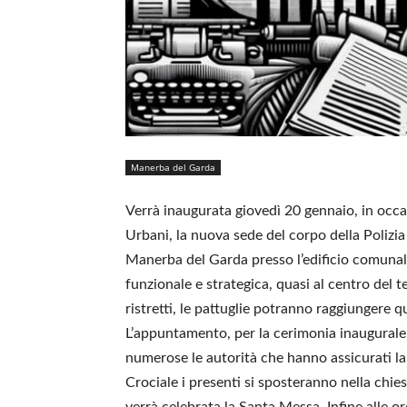
Manerba del Garda
Verrà inaugurata giovedì 20 gennaio, in occas
Urbani, la nuova sede del corpo della Polizia
Manerba del Garda presso l’edificio comuna
funzionale e strategica, quasi al centro del t
ristretti, le pattuglie potranno raggiungere q
L’appuntamento, per la cerimonia inaugurale, è
numerose le autorità che hanno assicurati la 
Crociale i presenti si sposteranno nella chie
verrà celebrata la Santa Messa. Infine alle 