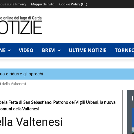
tiva sulla Privacy
Mappa del Sito
Cookie Policy (UE)
NE
VIDEO
BREVI
ULTIME NOTIZIE
TORNEO
a e ridurre gli sprechi
della Valtenesi
ella Festa di San Sebastiano, Patrono dei Vigili Urbani, la nuova
Comuni della Valtenesi
la Valtenesi