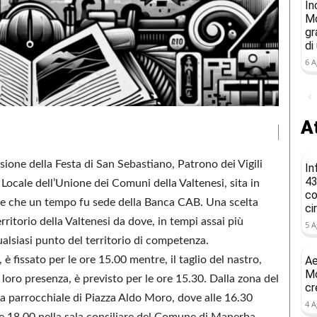
In
Mo
gr
di
6 A
At
ione della Festa di San Sebastiano, Patrono dei Vigili
In
43
 Locale dell’Unione dei Comuni della Valtenesi, sita in
co
le che un tempo fu sede della Banca CAB. Una scelta
ci
erritorio della Valtenesi da dove, in tempi assai più
5 A
ualsiasi punto del territorio di competenza.
 fissato per le ore 15.00 mentre, il taglio del nastro,
Ae
Mo
loro presenza, è previsto per le ore 15.30. Dalla zona del
cr
sa parrocchiale di Piazza Aldo Moro, dove alle 16.30
4 A
ore 18.00 nella sala consiliare del Comune di Manerba