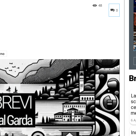
48
0
Uno
B
La
sc
ce
me
6 A
In