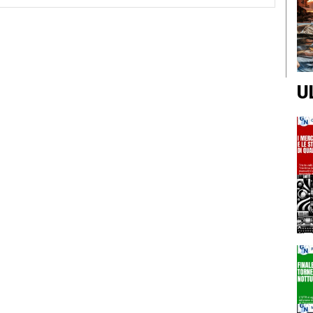
Web:
U