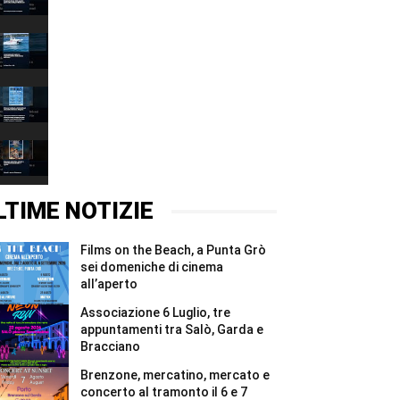
Grazie
00:37
2026,
quattro
Associazione
giorni
6
e
Luglio,
00:37
due
tre
notti
appuntamenti
Films
per
tra
on
i
Salò,
the
00:37
Madonnari
Garda
Beach,
#Shorts
e
a
Brenzone,
Bracciano
Punta
mercatino,
#Shorts
Grò
mercato
00:37
sei
e
domeniche
concerto
LTIME NOTIZIE
di
al
cinema
tramonto
all’aperto
il
Films on the Beach, a Punta Grò
#Shorts
6
e
sei domeniche di cinema
7
all’aperto
agosto
#Shorts
Associazione 6 Luglio, tre
appuntamenti tra Salò, Garda e
Bracciano
Brenzone, mercatino, mercato e
concerto al tramonto il 6 e 7