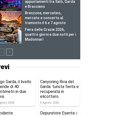
appuntamenti tra Salò, Garda
e Bracciano
Brenzone, mercatino,
mercato e concerto al
tramonto il 6 e 7 agosto
Fiera delle Grazie 2026,
quattro giorni e due notti per i
Madonnari
revi
go Garda, il livello
Canyoning Riva del
ende di 40
Garda: turista ferita e
ntimetri in due
recuperata in
si
elicottero
gosto 2026
6 Agosto 2026
cidente
Depuratore Esenta: i