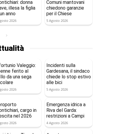
ntichiari: donna
Comuni mantovani
ave, illesa la figlia
chiedono garanzie
 un anno
per il Chiese
gosto 2026
5 Agosto 2026
tualità
fortunio Valeggio:
Incidenti sulla
enne ferito al
Gardesana, il sindaco
llo da una sega
chiede lo stop estivo
rcolare
alle bici
gosto 2026
5 Agosto 2026
roporto
Emergenza idrica a
ntichiari, cargo in
Riva del Garda:
escita nel 2026
restrizioni a Campi
gosto 2026
4 Agosto 2026