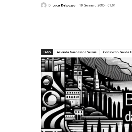
Di
Luca Delpozzo
19 Gennaio 2005 - 01.01
TAGS
Azienda Gardesana Servizi
Consorzio Garda 