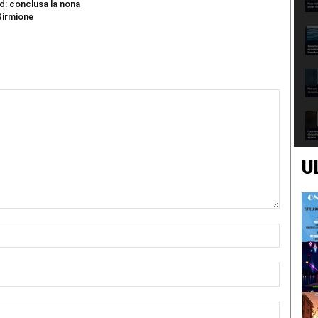
d: conclusa la nona
Sirmione
U
Nome:*
Email:*
Sito