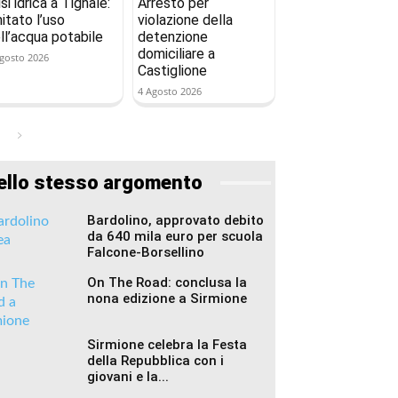
isi idrica a Tignale:
Arresto per
mitato l’uso
violazione della
ll’acqua potabile
detenzione
domiciliare a
gosto 2026
Castiglione
4 Agosto 2026
ello stesso argomento
Bardolino, approvato debito
da 640 mila euro per scuola
Falcone-Borsellino
On The Road: conclusa la
nona edizione a Sirmione
Sirmione celebra la Festa
della Repubblica con i
giovani e la...