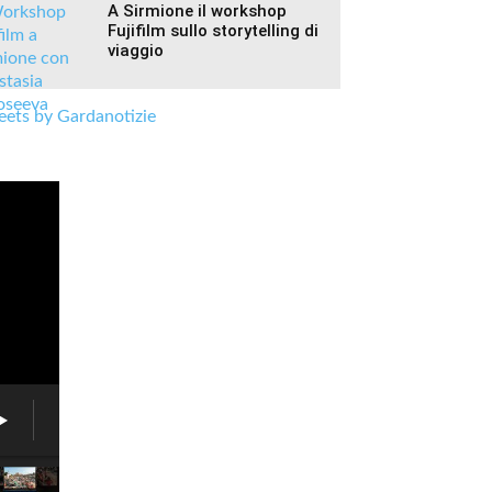
A Sirmione il workshop
Fujifilm sullo storytelling di
viaggio
ets by Gardanotizie
Fiera
delle