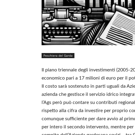
Peschiera del Garda
Il piano triennale degli investimenti (2005-
economico pari a 17 milioni di euro per il p
Il costo sarà sostenuto in parti uguali da Az
azienda che gestisce il servizio idrico integ
l’Ags però può contare su contributi regionali
rispetto alla cifra da investire per proprio c
comunque sufficiente per dare avvio al primo 
per intero il secondo intervento, mentre per 
compito dell’Azienda gardesana sevizi – tra l