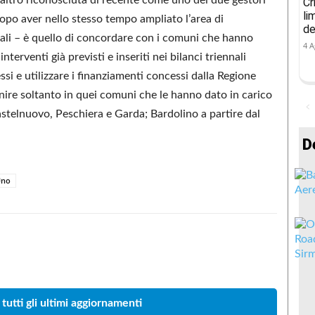
Cr
li
dopo aver nello stesso tempo ampliato l’area di
de
li – è quello di concordare con i comuni che hanno
4 A
nterventi già previsti e inseriti nei bilanci triennali
essi e utilizzare i finanziamenti concessi dalla Regione
nire soltanto in quei comuni che le hanno dato in carico
 Castelnuovo, Peschiera e Garda; Bardolino a partire dal
D
Uno
Condividere
 tutti gli ultimi aggiornamenti