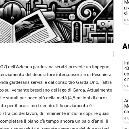
Mo
gr
di
6 A
At
In
2007) dell’Azienda gardesana servizi prevede un impegno
43
co
otenziamento del depuratore interconsortile di Peschiera.
ci
ienda gardesana servizi e dal consorzio Garda Uno, l’altra
5 A
rato sul versante bresciano del lago di Garda. Attualmente
 e statali per poco più della metà (4,5 milioni di euro)
Ae
onto per il prossimo triennio. Il finanziamento è
Mo
cr
stralcio dei lavori, di imminente inizio, e coprire quasi
4 A
completare il piano c’è tempo ancora un paio d’anni. Il
’altro riconosciuta di recente come uno dei due gestori