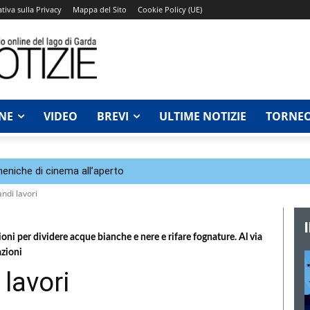
tiva sulla Privacy
Mappa del Sito
Cookie Policy (UE)
NE
VIDEO
BREVI
ULTIME NOTIZIE
TORNEO
eniche di cinema all’aperto
andi lavori
oni per dividere acque bianche e nere e rifare fognature. Al via
azioni
 lavori