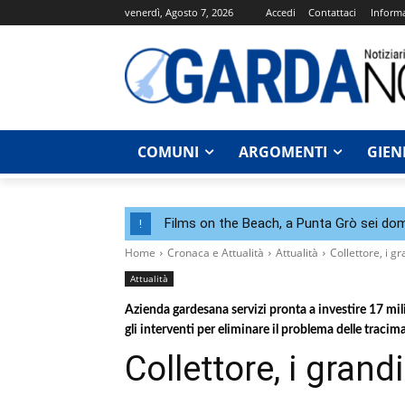
venerdì, Agosto 7, 2026
Accedi
Contattaci
Informa
COMUNI
ARGOMENTI
GIEN
Films on the Beach, a Punta Grò sei dom
!
Home
Cronaca e Attualità
Attualità
Collettore, i gr
Attualità
Azienda gardesana servizi pronta a investire 17 mili
gli interventi per eliminare il problema delle tracim
Collettore, i grandi