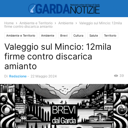
Home
Ambiente e Territorio
Ambiente
Valeggio sul Mincio: 12mila
firme contro discarica amianto
Ambiente e Territorio
Ambiente
Brevi
Cultura
Salute
Territorio
Valeggio sul Mincio: 12mila
firme contro discarica
amianto
39
Di
Redazione
-
22 Maggio 2024