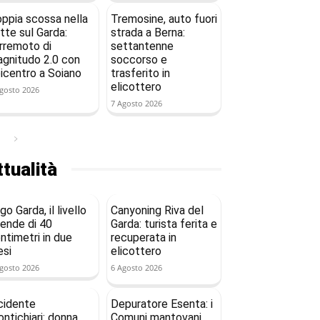
ppia scossa nella
Tremosine, auto fuori
tte sul Garda:
strada a Berna:
rremoto di
settantenne
gnitudo 2.0 con
soccorso e
icentro a Soiano
trasferito in
elicottero
gosto 2026
7 Agosto 2026
tualità
go Garda, il livello
Canyoning Riva del
ende di 40
Garda: turista ferita e
ntimetri in due
recuperata in
si
elicottero
gosto 2026
6 Agosto 2026
cidente
Depuratore Esenta: i
ntichiari: donna
Comuni mantovani