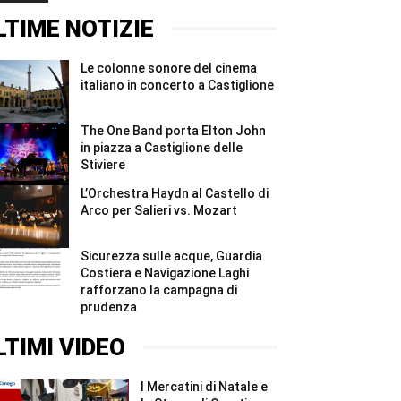
Stiviere
concerto
immersione
#Shorts
a
sul
LTIME NOTIZIE
Castiglione
Garda:
#Shorts
nove
strutture
Le colonne sonore del cinema
irregolari
e
italiano in concerto a Castiglione
sanzioni
...
#Shorts
The One Band porta Elton John
in piazza a Castiglione delle
Stiviere
L’Orchestra Haydn al Castello di
Arco per Salieri vs. Mozart
Sicurezza sulle acque, Guardia
Costiera e Navigazione Laghi
rafforzano la campagna di
prudenza
LTIMI VIDEO
I Mercatini di Natale e