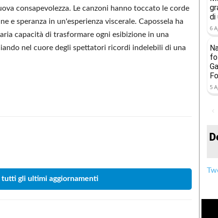
gr
uova consapevolezza. Le canzoni hanno toccato le corde
di
ne e speranza in un'esperienza viscerale. Capossela ha
6 A
aria capacità di trasformare ogni esibizione in una
Na
iando nel cuore degli spettatori ricordi indelebili di una
fo
Ga
Fo
5 A
D
Condividere
Twe
 tutti gli ultimi aggiornamenti