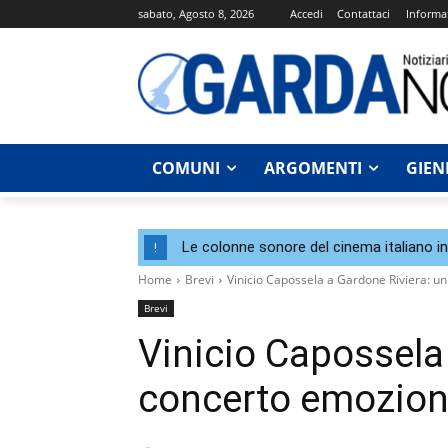
sabato, Agosto 8, 2026
Accedi
Contattaci
Informat
COMUNI
ARGOMENTI
GIEN
Le colonne sonore del cinema italiano i
!
Home
Brevi
Vinicio Capossela a Gardone Riviera: u
Brevi
Vinicio Capossela
concerto emoziona