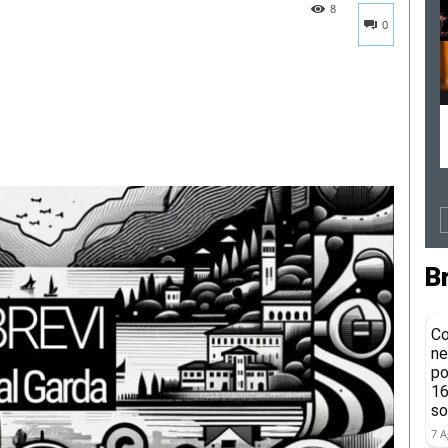
8
0
B
Co
ne
po
16
so
7 A