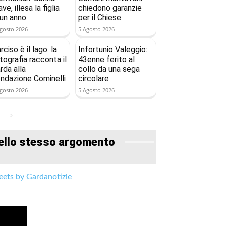
ave, illesa la figlia
chiedono garanzie
 un anno
per il Chiese
gosto 2026
5 Agosto 2026
rciso è il lago: la
Infortunio Valeggio:
tografia racconta il
43enne ferito al
rda alla
collo da una sega
ndazione Cominelli
circolare
gosto 2026
5 Agosto 2026
ello stesso argomento
ets by Gardanotizie