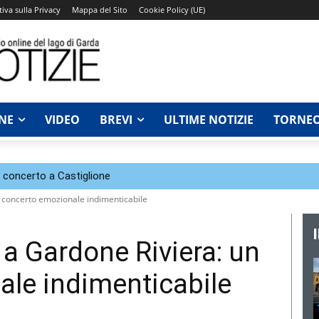
iva sulla Privacy
Mappa del Sito
Cookie Policy (UE)
NE
VIDEO
BREVI
ULTIME NOTIZIE
TORNEO
n concerto a Castiglione
n concerto emozionale indimenticabile
 a Gardone Riviera: un
le indimenticabile