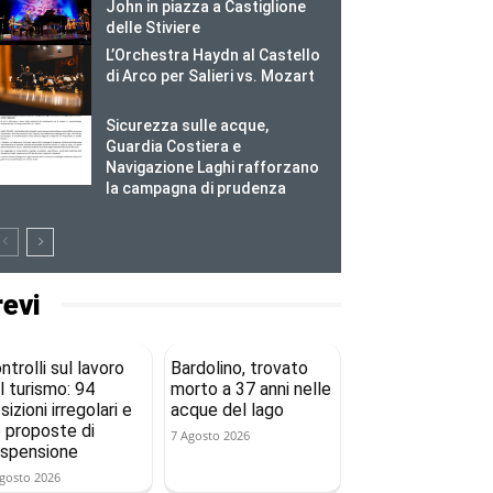
John in piazza a Castiglione
delle Stiviere
L’Orchestra Haydn al Castello
di Arco per Salieri vs. Mozart
Sicurezza sulle acque,
Guardia Costiera e
Navigazione Laghi rafforzano
la campagna di prudenza
revi
ntrolli sul lavoro
Bardolino, trovato
l turismo: 94
morto a 37 anni nelle
sizioni irregolari e
acque del lago
 proposte di
7 Agosto 2026
spensione
gosto 2026