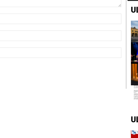
U
Nome:*
Email:*
Sito
Web:
U