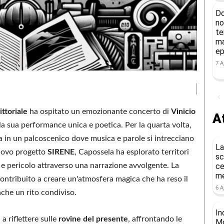
Do
no
te
ma
ep
7 A
ittoriale
ha ospitato un emozionante concerto di
Vinicio
At
 la sua performance unica e poetica. Per la quarta volta,
a in un palcoscenico dove musica e parole si intrecciano
La
nuovo progetto
SIRENE
, Capossela ha esplorato territori
sc
a e pericolo attraverso una narrazione avvolgente. La
ce
me
ontribuito a creare un'atmosfera magica che ha reso il
6 A
che un rito condiviso.
In
 a riflettere sulle
rovine del presente
, affrontando le
Mo