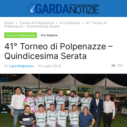
Home
Torneo di Polpenazze
41a Edizione
41° Torneo di
Polpenazze – Quindicesima Serata
Torneo di Polpenazze
41a Edizione
41° Torneo di Polpenazze –
Quindicesima Serata
150
Di
Luca Delpozzo
-
10 Luglio 2019