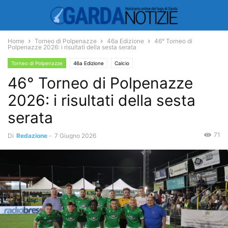
Home
Torneo di Polpenazze
46a Edizione
46° Torneo di
Polpenazze 2026: i risultati della sesta serata
Torneo di Polpenazze
46a Edizione
Calcio
46° Torneo di Polpenazze
2026: i risultati della sesta
serata
71
Di
Redazione
-
7 Giugno 2026