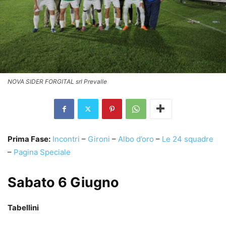
NOVA SIDER FORGITAL srl Prevalle
Prima Fase:
Incontri
–
Gironi
–
Albo d’oro
–
Le 24 squadre
–
Pagina Speciale
Sabato 6 Giugno
Tabellini