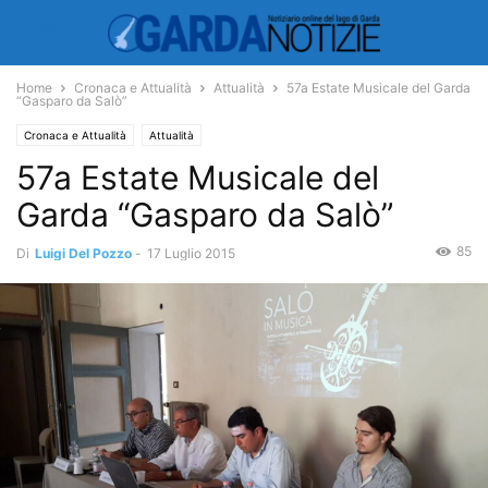
Home
Cronaca e Attualità
Attualità
57a Estate Musicale del Garda
“Gasparo da Salò”
Cronaca e Attualità
Attualità
57a Estate Musicale del
Garda “Gasparo da Salò”
85
Di
Luigi Del Pozzo
-
17 Luglio 2015