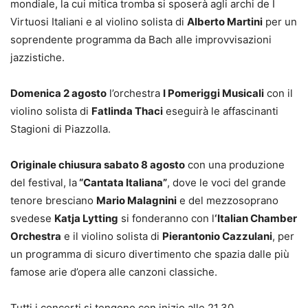
mondiale, la cui mitica tromba si sposerà agli archi de I
Virtuosi Italiani e al violino solista di
Alberto Martini
per un
soprendente programma da Bach alle improvvisazioni
jazzistiche.
Domenica 2 agosto
l’orchestra
I Pomeriggi Musicali
con il
violino solista di
Fatlinda Thaci
eseguirà le affascinanti
Stagioni di Piazzolla.
Originale chiusura sabato 8 agosto
con una produzione
del festival, la
“Cantata Italiana”
, dove le voci del grande
tenore bresciano
Mario Malagnini
e del mezzosoprano
svedese
Katja Lytting
si fonderanno con l
‘Italian Chamber
Orchestra
e il violino solista di
Pierantonio Cazzulani
, per
un programma di sicuro divertimento che spazia dalle più
famose arie d’opera alle canzoni classiche.
Tutti i concerti si tengono con inizio alle 21.30.