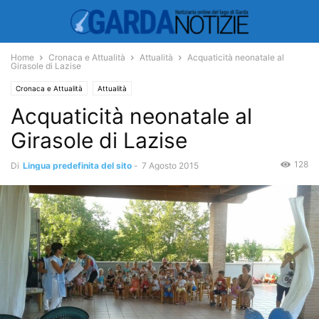
Home
Cronaca e Attualità
Attualità
Acquaticità neonatale al
Girasole di Lazise
Cronaca e Attualità
Attualità
Acquaticità neonatale al
Girasole di Lazise
128
Di
Lingua predefinita del sito
-
7 Agosto 2015