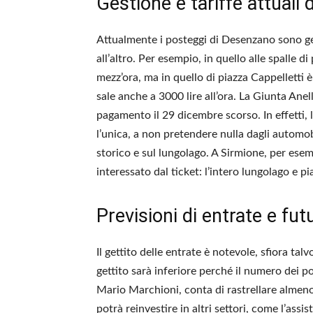
Gestione e tariffe attuali 
Attualmente i posteggi di Desenzano sono ges
all’altro. Per esempio, in quello alle spalle di
mezz’ora, ma in quello di piazza Cappelletti è 
sale anche a 3000 lire all’ora. La Giunta Anel
pagamento il 29 dicembre scorso. In effetti, 
l’unica, a non pretendere nulla dagli automob
storico e sul lungolago. A Sirmione, per esem
interessato dal ticket: l’intero lungolago e p
Previsioni di entrate e fu
Il gettito delle entrate è notevole, sfiora talv
gettito sarà inferiore perché il numero dei pos
Mario Marchioni, conta di rastrellare almeno 
potrà reinvestire in altri settori, come l’ass