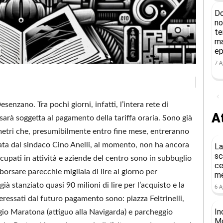
Do
no
te
ma
ep
7 A
senzano. Tra pochi giorni, infatti, l’intera rete di
At
sarà soggetta al pagamento della tariffa oraria. Sono già
cometri che, presumibilmente entro fine mese, entreranno
ta dal sindaco Cino Anelli, al momento, non ha ancora
La
sc
occupati in attività e aziende del centro sono in subbuglio
ce
orsare parecchie migliaia di lire al giorno per
me
ià stanziato quasi 90 milioni di lire per l’acquisto e la
6 A
eressati dal futuro pagamento sono: piazza Feltrinelli,
In
ggio Maratona (attiguo alla Navigarda) e parcheggio
Mo