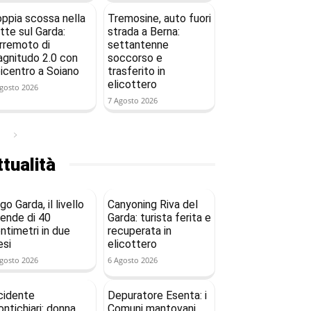
ppia scossa nella
Tremosine, auto fuori
tte sul Garda:
strada a Berna:
rremoto di
settantenne
gnitudo 2.0 con
soccorso e
icentro a Soiano
trasferito in
elicottero
gosto 2026
7 Agosto 2026
tualità
go Garda, il livello
Canyoning Riva del
ende di 40
Garda: turista ferita e
ntimetri in due
recuperata in
si
elicottero
gosto 2026
6 Agosto 2026
cidente
Depuratore Esenta: i
ntichiari: donna
Comuni mantovani