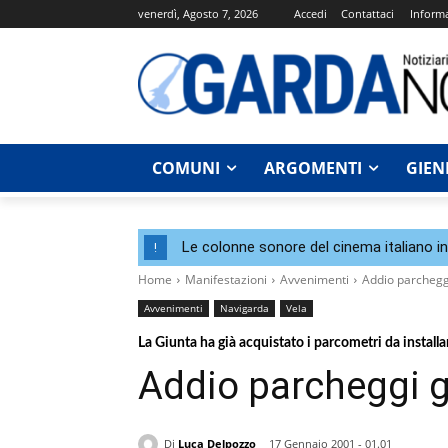
venerdì, Agosto 7, 2026
Accedi
Contattaci
Informa
COMUNI
ARGOMENTI
GIEN
Le colonne sonore del cinema italiano i
!
Home
Manifestazioni
Avvenimenti
Addio parcheggi
Avvenimenti
Navigarda
Vela
La Giunta ha già acquistato i parcometri da installa
Addio parcheggi g
Di
Luca Delpozzo
17 Gennaio 2001 - 01.01