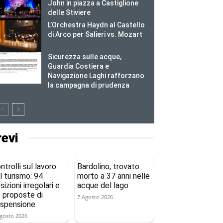
John in piazza a Castiglione
delle Stiviere
L’Orchestra Haydn al Castello
di Arco per Salieri vs. Mozart
Sicurezza sulle acque,
Guardia Costiera e
Navigazione Laghi rafforzano
la campagna di prudenza
revi
ntrolli sul lavoro
Bardolino, trovato
l turismo: 94
morto a 37 anni nelle
sizioni irregolari e
acque del lago
 proposte di
7 Agosto 2026
spensione
gosto 2026