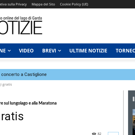
tiva sulla Privacy
Mappa del Sito
Cookie Policy (UE)
NE
VIDEO
BREVI
ULTIME NOTIZIE
TORNEO
n concerto a Castiglione
 gratis
re sul lungolago e alla Maratona
ratis
82