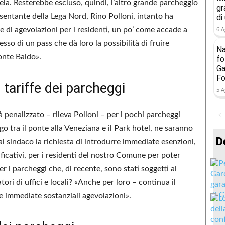
ela. Resterebbe escluso, quindi, l’altro grande parcheggio
gr
resentante della Lega Nord, Rino Polloni, intanto ha
di
6 A
ne di agevolazioni per i residenti, un po’ come accade a
esso di un pass che dà loro la possibilità di fruire
Na
onte Baldo».
fo
Ga
Fo
 tariffe dei parcheggi
5 A
à penalizzato – rileva Polloni – per i pochi parcheggi
ago tra il ponte alla Veneziana e il Park hotel, ne saranno
D
o al sindaco la richiesta di introdurre immediate esenzioni,
tificativi, per i residenti del nostro Comune per poter
 i parcheggi che, di recente, sono stati soggetti al
tori di uffici e locali? «Anche per loro – continua il
re immediate sostanziali agevolazioni».