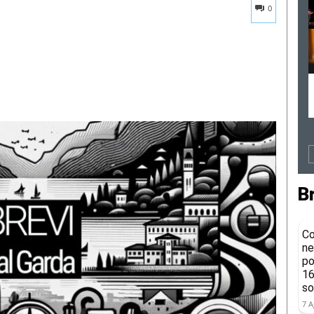
0
B
Co
ne
po
16
so
7 A