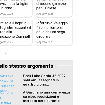
ave, illesa la figlia
chiedono garanzie
 un anno
per il Chiese
gosto 2026
5 Agosto 2026
rciso è il lago: la
Infortunio Valeggio:
tografia racconta il
43enne ferito al
rda alla
collo da una sega
ndazione Cominelli
circolare
gosto 2026
5 Agosto 2026
ello stesso argomento
Peak Lake Garda 42 2027
sold out: assegnati in
quattro giorni...
A Gargnano una conferenza
su cibo, requisizioni e
mercato nero durante...