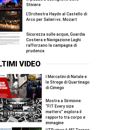
Stiviere
L’Orchestra Haydn al Castello di
Arco per Salieri vs. Mozart
Sicurezza sulle acque, Guardia
Costiera e Navigazione Laghi
rafforzano la campagna di
prudenza
LTIMI VIDEO
I Mercatini di Natale e
le Strege di Quartinago
di Cimego
Mostra a Sirmione:
“FIT Every size
matters” esplora il
rapporto tra corpo e
immagine
UTR vince il 45° Torneo