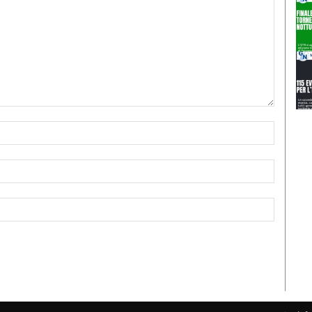
Nome:*
Email:*
Sito
Web: