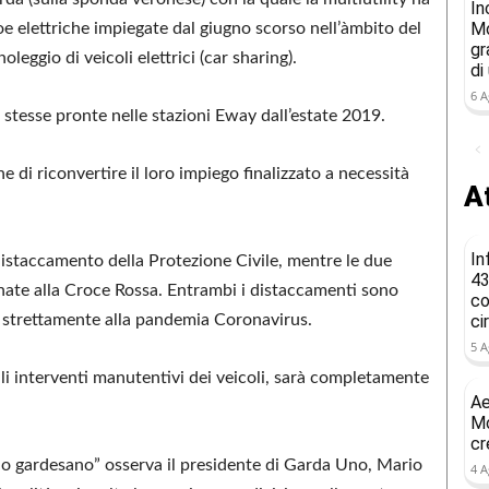
In
Mo
oe elettriche impiegate dal giugno scorso nell’àmbito del
gr
leggio di veicoli elettrici (car sharing).
di
6 A
e stesse pronte nelle stazioni Eway dall’estate 2019.
di riconvertire il loro impiego finalizzato a necessità
At
In
distaccamento della Protezione Civile, mentre le due
43
ate alla Croce Rossa. Entrambi i distaccamenti sono
co
ci
 strettamente alla pandemia Coronavirus.
5 A
ali interventi manutentivi dei veicoli, sarà completamente
Ae
Mo
cr
orio gardesano” osserva il presidente di Garda Uno, Mario
4 A