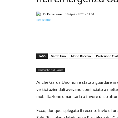
Di
Redazione
10 Aprile 2020 - 11.04
TAGS
Garda Uno
Mario Bocchio
Protezione Civil
Padenghe sul Garda
Anche Garda Uno non è stata a guardare in qu
vertici aziendali avevano cominciato a metter
mobilitazione umanitaria a favore di strutture 
Ecco, dunque, spiegato il recente invio di 
Salò, Toscolano Maderno e Peschiera del Gard