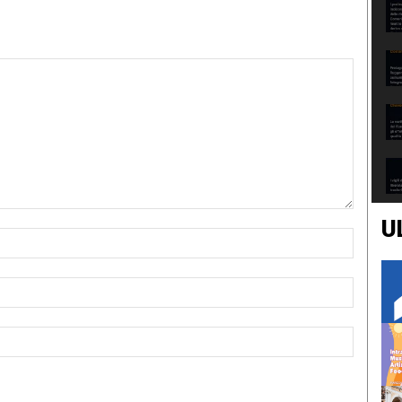
U
Nome:*
Email:*
Sito
Web: