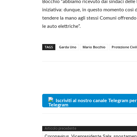
Bocchio “abbiamo ricevuto dai sindaci delle 
iniziativa: dunque, in questo momento così
tendere la mano agli stessi Comuni offrendo lo
le auto elettriche”.
TAGS
Garda Uno
Mario Bocchio
Protezione Civil
Iscriviti al nostro canale Telegram per
Articolo precedente
Coronavirus. Vicepresidente Sala: spostamen