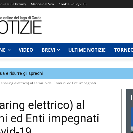
tiva sulla Privacy
Mappa del Sito
Cookie Policy (UE)
NE
VIDEO
BREVI
ULTIME NOTIZIE
TORNEO
a e ridurre gli sprechi
sharing elettrico) al servizio dei Comuni ed Enti impegnati...
ring elettrico) al
ni ed Enti impegnati
vid-19