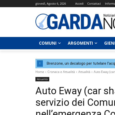
giovedì, Agosto 6, 2026
Accedi
Contattaci
Informa
COMUNI
ARGOMENTI
GIEN
Brenzone, un decalogo per tutelare l’acqu
!
Home
Cronaca e Attualità
Attualità
Auto Eway (car 
Attualità
Auto Eway (car sha
servizio dei Comu
nell’emergenza Co