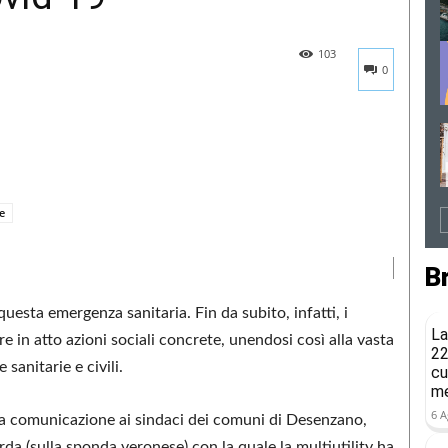
103
0
e
B
esta emergenza sanitaria. Fin da subito, infatti, i
La
e in atto azioni sociali concrete, unendosi così alla vasta
22
sanitarie e civili.
cu
me
6 A
una comunicazione ai sindaci dei comuni di Desenzano,
a (sulla sponda veronese) con la quale la multiutility ha