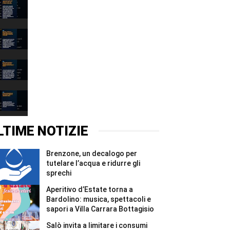
Lago
Garda,
persi
00:31
222
milioni
Narciso
di
è
metri
il
00:37
cubi
lago:
d’acqua
la
Depuratore
in
fotografia
Esenta:
due
racconta
i
00:31
mesi
il
Comuni
#Shorts
Garda
mantovani
Incidente
alla
chiedono
Montichiari:
Fondazione
garanzie
donna
00:37
Cominelli
per
grave,
#Shorts
il
illesa
LTIME NOTIZIE
Chiese
la
#Shorts
figlia
di
Brenzone, un decalogo per
un
anno
tutelare l’acqua e ridurre gli
#Shorts
sprechi
Aperitivo d’Estate torna a
Bardolino: musica, spettacoli e
sapori a Villa Carrara Bottagisio
Salò invita a limitare i consumi