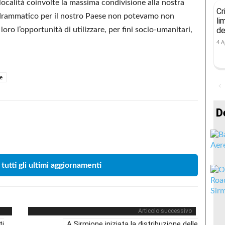
località coinvolte la massima condivisione alla nostra
Cr
 drammatico per il nostro Paese non potevamo non
li
de
ro l’opportunità di utilizzare, per fini socio-umanitari,
4 A
e
D
Condividere
 tutti gli ultimi aggiornamenti
Articolo successivo
ti
A Sirmione iniziata la distribuzione delle