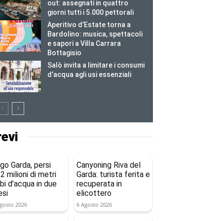
out: assegnati in quattro
giorni tutti i 5.000 pettorali
Aperitivo d’Estate torna a
Bardolino: musica, spettacoli
e sapori a Villa Carrara
Bottagisio
Salò invita a limitare i consumi
d’acqua agli usi essenziali
revi
go Garda, persi
Canyoning Riva del
2 milioni di metri
Garda: turista ferita e
bi d’acqua in due
recuperata in
si
elicottero
gosto 2026
6 Agosto 2026