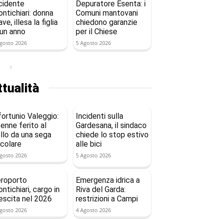
cidente
Depuratore Esenta: i
ntichiari: donna
Comuni mantovani
ave, illesa la figlia
chiedono garanzie
 un anno
per il Chiese
gosto 2026
5 Agosto 2026
tualità
fortunio Valeggio:
Incidenti sulla
enne ferito al
Gardesana, il sindaco
llo da una sega
chiede lo stop estivo
rcolare
alle bici
gosto 2026
5 Agosto 2026
roporto
Emergenza idrica a
ntichiari, cargo in
Riva del Garda:
escita nel 2026
restrizioni a Campi
gosto 2026
4 Agosto 2026