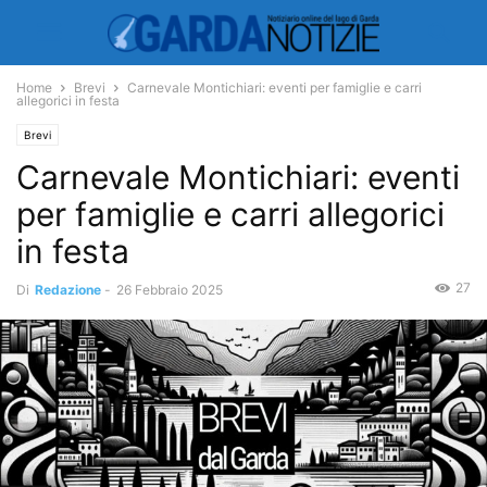
Home
Brevi
Carnevale Montichiari: eventi per famiglie e carri
allegorici in festa
Brevi
Carnevale Montichiari: eventi
per famiglie e carri allegorici
in festa
27
Di
Redazione
-
26 Febbraio 2025