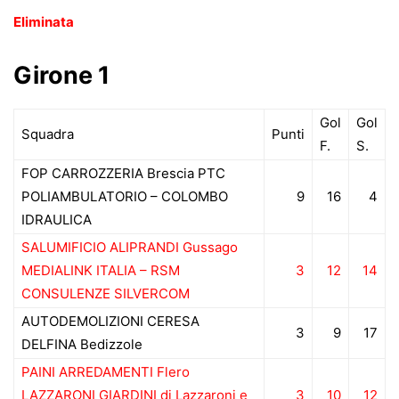
Eliminata
Girone 1
Gol
Gol
Squadra
Punti
F.
S.
FOP CARROZZERIA Brescia PTC
POLIAMBULATORIO – COLOMBO
9
16
4
IDRAULICA
SALUMIFICIO ALIPRANDI Gussago
MEDIALINK ITALIA – RSM
3
12
14
CONSULENZE SILVERCOM
AUTODEMOLIZIONI CERESA
3
9
17
DELFINA Bedizzole
PAINI ARREDAMENTI Flero
LAZZARONI GIARDINI di Lazzaroni e
3
10
12