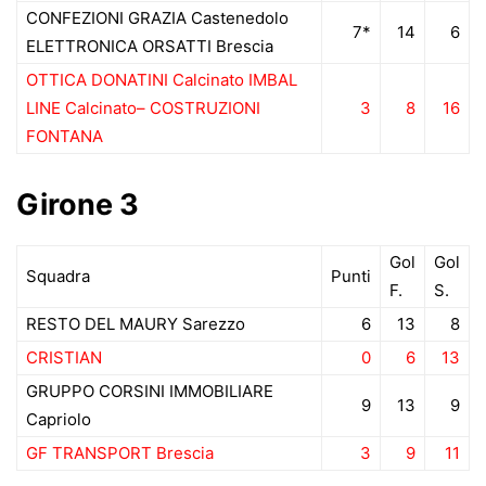
CONFEZIONI GRAZIA Castenedolo
7*
14
6
ELETTRONICA ORSATTI Brescia
OTTICA DONATINI Calcinato IMBAL
LINE Calcinato– COSTRUZIONI
3
8
16
FONTANA
Girone 3
Gol
Gol
Squadra
Punti
F.
S.
RESTO DEL MAURY Sarezzo
6
13
8
CRISTIAN
0
6
13
GRUPPO CORSINI IMMOBILIARE
9
13
9
Capriolo
GF TRANSPORT Brescia
3
9
11