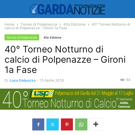
Home
Torneo di Polpenazze
40a Edizione
40° Torneo Notturno di
calcio di Polpenazze – Gironi 1a Fase
Torneo di Polpenazze
40a Edizione
40° Torneo Notturno di
calcio di Polpenazze – Gironi
1a Fase
64
Di
Luca Delpozzo
-
15 Aprile 2018