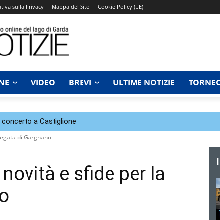
tiva sulla Privacy
Mappa del Sito
Cookie Policy (UE)
NE
VIDEO
BREVI
ULTIME NOTIZIE
TORNEO
n concerto a Castiglione
 regata di Gargnano
novità e sfide per la
no