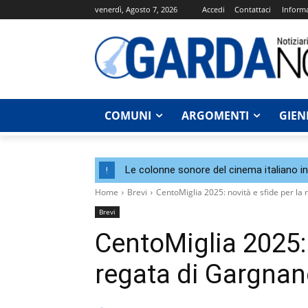
venerdì, Agosto 7, 2026
Accedi
Contattaci
Informa
COMUNI
ARGOMENTI
GIEN
Le colonne sonore del cinema italiano i
!
Home
Brevi
CentoMiglia 2025: novità e sfide per la
Brevi
CentoMiglia 2025: 
regata di Gargna