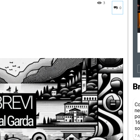
3
0
B
Co
ne
po
16
so
7 A