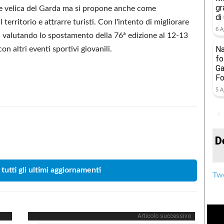
gr
ne velica del Garda ma si propone anche come
di
erritorio e attrarre turisti. Con l'intento di migliorare
6 A
ta valutando lo spostamento della 76ª edizione al 12-13
Na
n altri eventi sportivi giovanili.
fo
Ga
Fo
5 A
Condividere
D
 tutti gli ultimi aggiornamenti
Twe
Articolo successivo