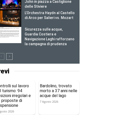
John in piazza a Castiglione
delle Stiviere
L’Orchestra Haydn al Castello
di Arco per Salieri vs. Mozart
Sicurezza sulle acque,
Guardia Costiera e
Navigazione Laghi rafforzano
la campagna di prudenza
revi
ntrolli sul lavoro
Bardolino, trovato
l turismo: 94
morto a 37 anni nelle
sizioni irregolari e
acque del lago
 proposte di
7 Agosto 2026
spensione
gosto 2026