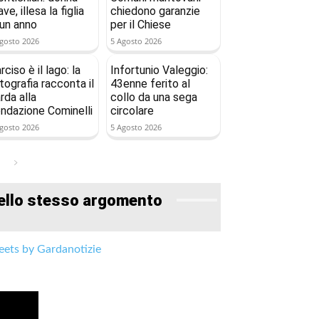
ave, illesa la figlia
chiedono garanzie
 un anno
per il Chiese
gosto 2026
5 Agosto 2026
rciso è il lago: la
Infortunio Valeggio:
tografia racconta il
43enne ferito al
rda alla
collo da una sega
ndazione Cominelli
circolare
gosto 2026
5 Agosto 2026
ello stesso argomento
ets by Gardanotizie