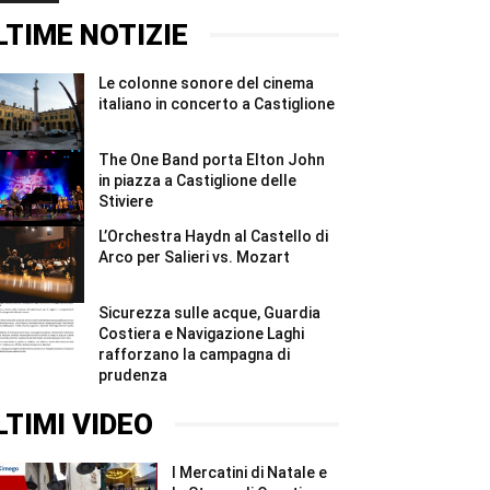
#Shorts
ridurre
2026,
gli
quattro
LTIME NOTIZIE
sprechi
giorni
#Shorts
e
due
Le colonne sonore del cinema
notti
per
italiano in concerto a Castiglione
i
Madonnari
#Shorts
The One Band porta Elton John
in piazza a Castiglione delle
Stiviere
L’Orchestra Haydn al Castello di
Arco per Salieri vs. Mozart
Sicurezza sulle acque, Guardia
Costiera e Navigazione Laghi
rafforzano la campagna di
prudenza
LTIMI VIDEO
I Mercatini di Natale e