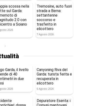
ppia scossa nella
Tremosine, auto fuori
tte sul Garda:
strada a Berna:
rremoto di
settantenne
gnitudo 2.0 con
soccorso e
icentro a Soiano
trasferito in
elicottero
gosto 2026
7 Agosto 2026
tualità
go Garda, il livello
Canyoning Riva del
ende di 40
Garda: turista ferita e
ntimetri in due
recuperata in
si
elicottero
gosto 2026
6 Agosto 2026
cidente
Depuratore Esenta: i
ntichiari: donna
Comuni mantovani