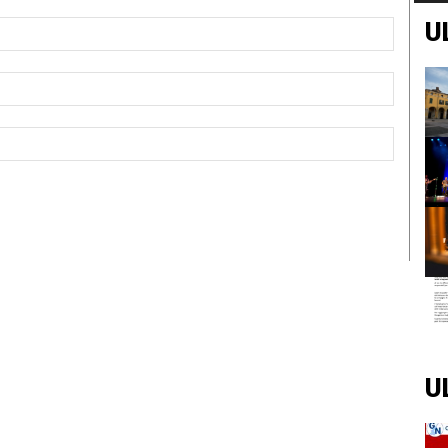
U
Nome:*
Email:*
Sito
Web:
U