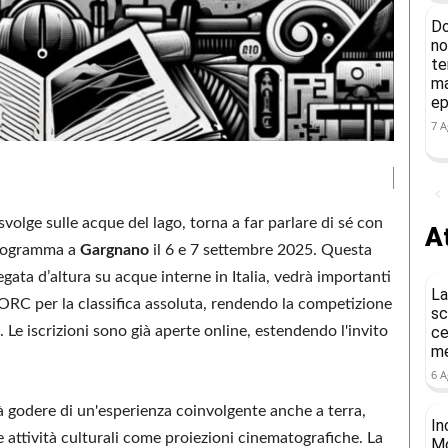
Do
no
te
ma
ep
7 A
 svolge sulle acque del lago, torna a far parlare di sé con
At
 programma a
Gargnano
il 6 e 7 settembre 2025. Questa
gata d’altura su acque interne in Italia, vedrà importanti
La
ORC per la classifica assoluta, rendendo la competizione
sc
. Le iscrizioni sono già aperte online, estendendo l'invito
ce
me
6 A
rà godere di un'esperienza coinvolgente anche a terra,
In
 attività culturali come proiezioni cinematografiche. La
Mo