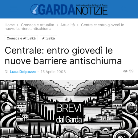
Home
Cronaca e Attualità
Attualità
Centrale: entro giovedì le
nuove barriere antischiuma
Cronaca e Attualità
Attualità
Centrale: entro giovedì le
nuove barriere antischiuma
59
Di
Luca Delpozzo
-
15 Aprile 2003