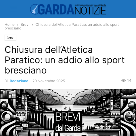
Home
Brevi
Chiusura dell’Atletica Paratico: un addio allo sport
bresciano
Brevi
Chiusura dell’Atletica
Paratico: un addio allo sport
bresciano
14
Di
Redazione
-
29 Novembre 2025