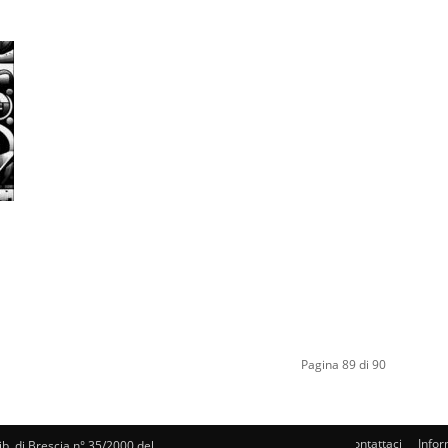
Pagina 89 di 90
Contattaci
Infor
rib. di Brescia n° 35/2000 del