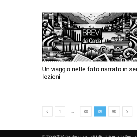
Un viaggio nelle foto narrato in sei
lezioni
...
1
88
89
90
© 1999-2024 Gardanotizie tutti i diritti riservati - Reg. T