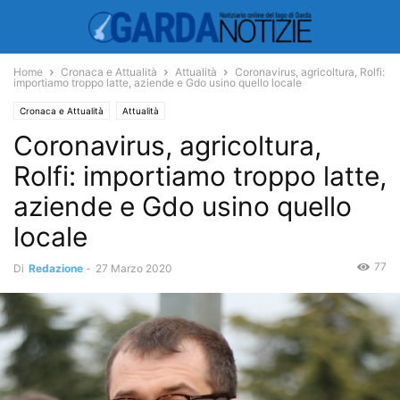
Home
Cronaca e Attualità
Attualità
Coronavirus, agricoltura, Rolfi:
importiamo troppo latte, aziende e Gdo usino quello locale
Cronaca e Attualità
Attualità
Coronavirus, agricoltura,
Rolfi: importiamo troppo latte,
aziende e Gdo usino quello
locale
77
Di
Redazione
-
27 Marzo 2020