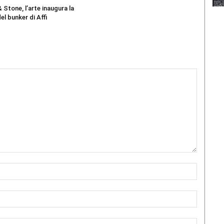
 Stone, l’arte inaugura la
el bunker di Affi
Nome:*
Email:*
Sito