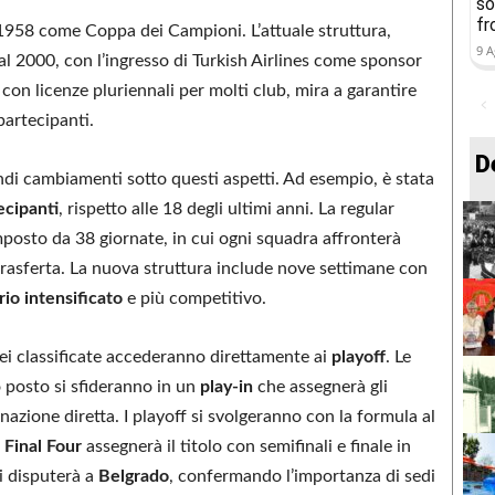
so
fr
 1958 come Coppa dei Campioni. L’attuale struttura,
9 A
al 2000, con l’ingresso di Turkish Airlines come sponsor
con licenze pluriennali per molti club, mira a garantire
 partecipanti.
D
di cambiamenti sotto questi aspetti. Ad esempio, è stata
ecipanti
, rispetto alle 18 degli ultimi anni. La regular
mposto da 38 giornate, in cui ogni squadra affronterà
n trasferta. La nuova struttura include nove settimane con
io intensificato
e più competitivo.
sei classificate accederanno direttamente ai
playoff
. Le
o posto si sfideranno in un
play-in
che assegnerà gli
inazione diretta. I playoff si svolgeranno con la formula al
a
Final Four
assegnerà il titolo con semifinali e finale in
si disputerà a
Belgrado
, confermando l’importanza di sedi