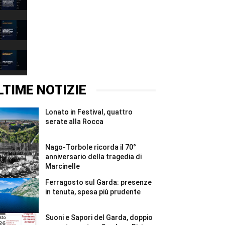
il
postali
fronte
chiusi
00:31
alla
in
Forca
Valtenesi
Incendio
#Shorts
#Shorts
a
Gardaland
00:37
#Shorts
Sostegno
al
Vittoriale
00:37
dopo
la
LTIME NOTIZIE
tempesta
#Shorts
Lonato in Festival, quattro
serate alla Rocca
Nago-Torbole ricorda il 70°
anniversario della tragedia di
Marcinelle
Ferragosto sul Garda: presenze
in tenuta, spesa più prudente
Suoni e Sapori del Garda, doppio