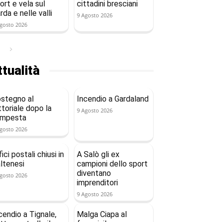
ort e vela sul
cittadini bresciani
rda e nelle valli
9 Agosto 2026
gosto 2026
tualità
stegno al
Incendio a Gardaland
ttoriale dopo la
9 Agosto 2026
empesta
gosto 2026
fici postali chiusi in
A Salò gli ex
ltenesi
campioni dello sport
diventano
gosto 2026
imprenditori
9 Agosto 2026
cendio a Tignale,
Malga Ciapa al