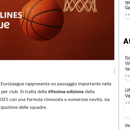
sp
Ga
9 A
At
So
Vi
t
9 A
es EuroLeague rappresenta un passaggio importante nella
Uf
per club. Si tratta della
69esima edizione
della
Va
 2025 con una formula rinnovata e numerose novità, sia
9 A
cipazione delle squadre.
In