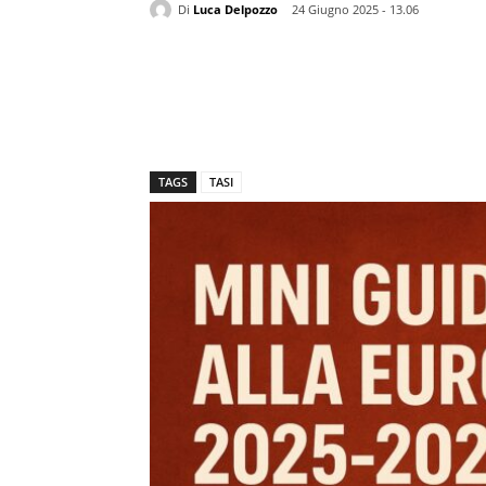
Di
Luca Delpozzo
24 Giugno 2025 - 13.06
TAGS
TASI