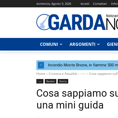
domenica, Agosto 9, 2026
Accedi
Contattaci
Infor
COMUNI
ARGOMENTI
GIEN
Incendio Monte Brione, in fiamme 500 me
!
Home
Cronaca e Attualità
-----
Cosa sappiamo sull
-----
Basket
Storia
Cosa sappiamo sul
una mini guida