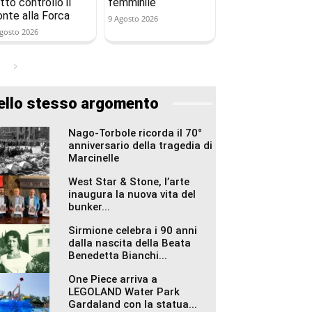
tto controllo il
femminile
onte alla Forca
9 Agosto 2026
gosto 2026
ello stesso argomento
Nago-Torbole ricorda il 70°
anniversario della tragedia di
Marcinelle
West Star & Stone, l’arte
inaugura la nuova vita del
bunker...
Sirmione celebra i 90 anni
dalla nascita della Beata
Benedetta Bianchi...
One Piece arriva a
LEGOLAND Water Park
Gardaland con la statua...