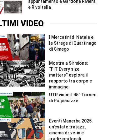
appuntamento a Gardone Riviera
e Rivoltella
LTIMI VIDEO
I Mercatini di Natale e
le Strege di Quartinago
di Cimego
Mostra a Sirmione:
“FIT Every size
matters” esplora il
rapporto tra corpo e
immagine
UTR vince il 45° Torneo
di Polpenazze
Eventi Manerba 2025:
un’estate tra jazz,
cinema drive-in e
tradizioni locali