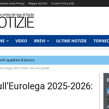
mativa sulla Privacy
Mappa del Sito
Cookie Policy (UE)
NE
VIDEO
BREVI
ULTIME NOTIZIE
TORNEO
tri quadrati di bosco
'Eurolega 2025-2026: una mini guida
l’Eurolega 2025-2026: