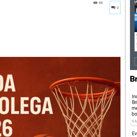
86
0
B
In
Br
me
b
9 A
Ev