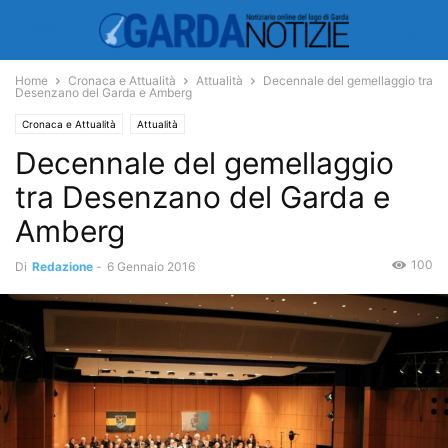
Home
Cronaca e Attualità
Attualità
Decennale del gemellaggio tra
Desenzano del Garda e Amberg
Cronaca e Attualità
Attualità
Decennale del gemellaggio
tra Desenzano del Garda e
Amberg
100
Di
Redazione
-
6 Gennaio 2016