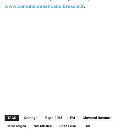
www.comune.desenzano.brescia.it
.
TAGS
Colnago
Expo 2015
FAI
Giovanni Rambotti
Mille Miglia
Noi Musica
Rosa Leso
TAV