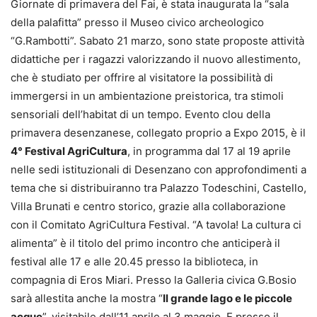
Giornate di primavera del Fai, è stata inaugurata la “sala
della palafitta” presso il Museo civico archeologico
“G.Rambotti”. Sabato 21 marzo, sono state proposte attività
didattiche per i ragazzi valorizzando il nuovo allestimento,
che è studiato per offrire al visitatore la possibilità di
immergersi in un ambientazione preistorica, tra stimoli
sensoriali dell’habitat di un tempo. Evento clou della
primavera desenzanese, collegato proprio a Expo 2015, è il
4° Festival AgriCultura
, in programma dal 17 al 19 aprile
nelle sedi istituzionali di Desenzano con approfondimenti a
tema che si distribuiranno tra Palazzo Todeschini, Castello,
Villa Brunati e centro storico, grazie alla collaborazione
con il Comitato AgriCultura Festival. “A tavola! La cultura ci
alimenta” è il titolo del primo incontro che anticiperà il
festival alle 17 e alle 20.45 presso la biblioteca, in
compagnia di Eros Miari. Presso la Galleria civica G.Bosio
sarà allestita anche la mostra “
Il grande lago e le piccole
acque
”, visitabile dall’11 aprile al 3 maggio. E presso il