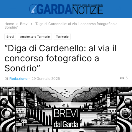
Home
Brevi
“Diga di Cardenello: al via il concorso fotografico a
Sondrio”
Brevi
Ambiente e Territorio
Territorio
“Diga di Cardenello: al via il
concorso fotografico a
Sondrio”
5
Di
Redazione
-
29 Gennaio 2025