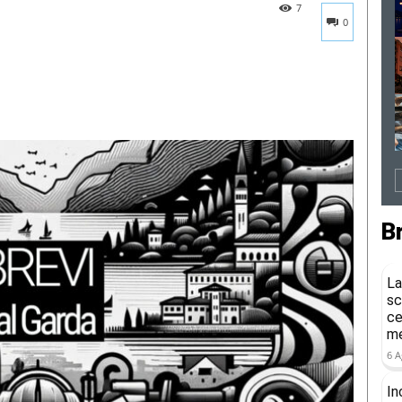
7
0
B
La
sc
ce
me
6 A
In