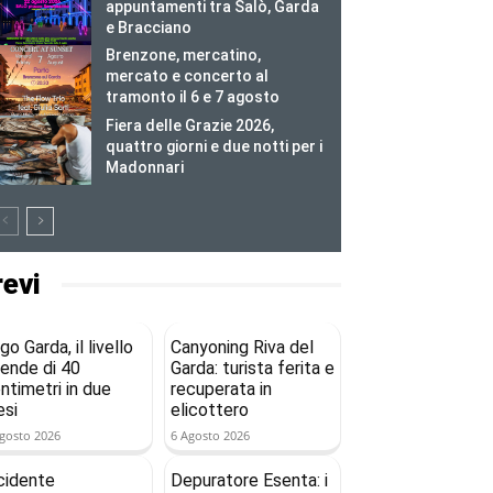
appuntamenti tra Salò, Garda
e Bracciano
Brenzone, mercatino,
mercato e concerto al
tramonto il 6 e 7 agosto
Fiera delle Grazie 2026,
quattro giorni e due notti per i
Madonnari
revi
go Garda, il livello
Canyoning Riva del
ende di 40
Garda: turista ferita e
ntimetri in due
recuperata in
si
elicottero
gosto 2026
6 Agosto 2026
cidente
Depuratore Esenta: i