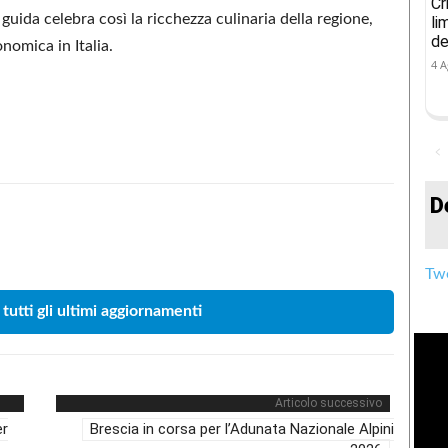
Cr
guida celebra così la ricchezza culinaria della regione,
li
de
onomica in Italia.
4 A
D
Condividere
Twe
 tutti gli ultimi aggiornamenti
Articolo successivo
er
Brescia in corsa per l’Adunata Nazionale Alpini