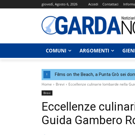
giovedì, Agosto 6, 2026
Accedi
Contattaci
Informa
COMUNI
ARGOMENTI
GIEN
Films on the Beach, a Punta Grò sei dom
!
Home
Brevi
Eccellenze culinarie lombarde nella G
Brevi
Eccellenze culinar
Guida Gambero R