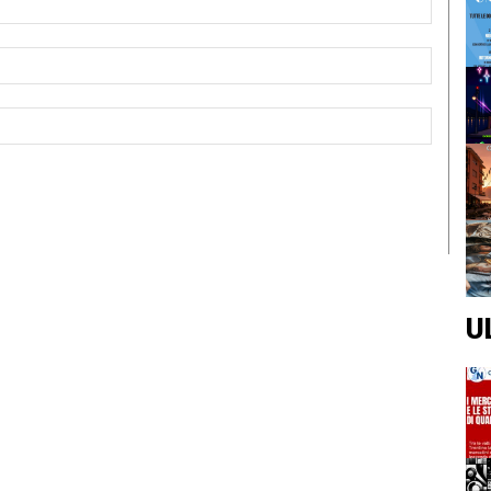
Email:*
Sito
Web:
U