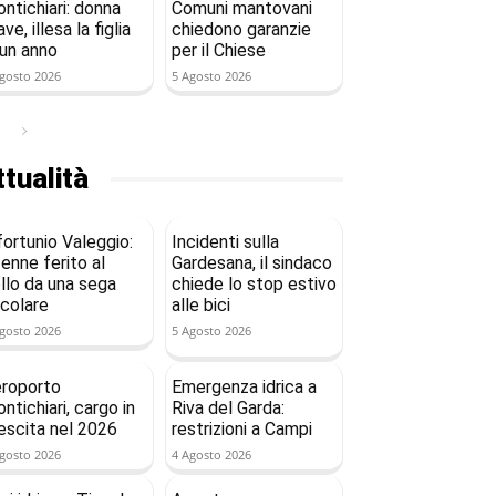
ntichiari: donna
Comuni mantovani
ave, illesa la figlia
chiedono garanzie
 un anno
per il Chiese
gosto 2026
5 Agosto 2026
tualità
fortunio Valeggio:
Incidenti sulla
enne ferito al
Gardesana, il sindaco
llo da una sega
chiede lo stop estivo
rcolare
alle bici
gosto 2026
5 Agosto 2026
roporto
Emergenza idrica a
ntichiari, cargo in
Riva del Garda:
escita nel 2026
restrizioni a Campi
gosto 2026
4 Agosto 2026