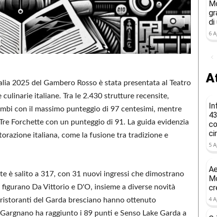
Mo
gr
di
6 A
At
talia 2025 del Gambero Rosso è stata presentata al Teatro
culinarie italiane. Tra le 2.430 strutture recensite,
In
ambi con il massimo punteggio di 97 centesimi, mentre
43
Tre Forchette con un punteggio di 91. La guida evidenzia
co
ci
orazione italiana, come la fusione tra tradizione e
5 A
Ae
te è salito a 317, con 31 nuovi ingressi che dimostrano
Mo
li figurano Da Vittorio e D'O, insieme a diverse novità
cr
4 A
ristoranti del Garda bresciano hanno ottenuto
li a Gargnano ha raggiunto i 89 punti e Senso Lake Garda a