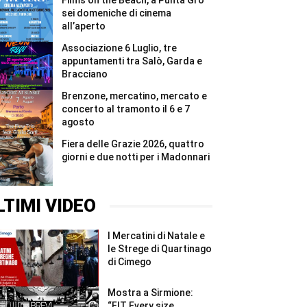
Films on the Beach, a Punta Grò
#Shorts
vita
del
sei domeniche di cinema
bunker
all’aperto
di
Affi
Associazione 6 Luglio, tre
#Shorts
appuntamenti tra Salò, Garda e
Bracciano
Brenzone, mercatino, mercato e
concerto al tramonto il 6 e 7
agosto
Fiera delle Grazie 2026, quattro
giorni e due notti per i Madonnari
LTIMI VIDEO
I Mercatini di Natale e
le Strege di Quartinago
di Cimego
Mostra a Sirmione:
“FIT Every size