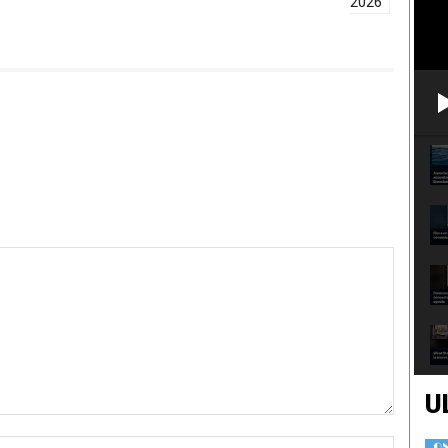
2026
U
Nome:*