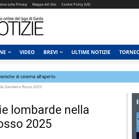
tiva sulla Privacy
Mappa del Sito
Cookie Policy (UE)
NE
VIDEO
BREVI
ULTIME NOTIZIE
TORNEO
eniche di cinema all’aperto
uida Gambero Rosso 2025
ie lombarde nella
osso 2025