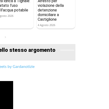
isi idrica a Tignale:
Arresto per
mitato l’uso
violazione della
ll’acqua potabile
detenzione
domiciliare a
gosto 2026
Castiglione
4 Agosto 2026
ello stesso argomento
ets by Gardanotizie