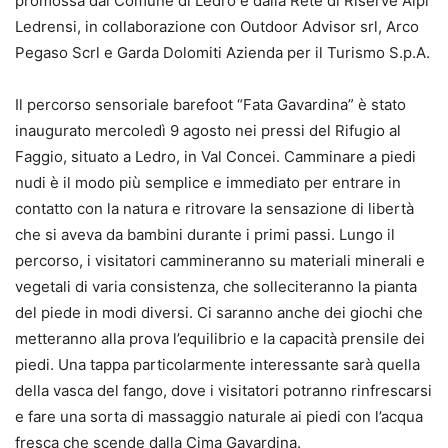
promossa dal Comune di Ledro e dalla Rete di Riserve Alpi
Ledrensi, in collaborazione con Outdoor Advisor srl, Arco
Pegaso Scrl e Garda Dolomiti Azienda per il Turismo S.p.A.
Il percorso sensoriale barefoot “Fata Gavardina” è stato
inaugurato mercoledì 9 agosto nei pressi del Rifugio al
Faggio, situato a Ledro, in Val Concei. Camminare a piedi
nudi è il modo più semplice e immediato per entrare in
contatto con la natura e ritrovare la sensazione di libertà
che si aveva da bambini durante i primi passi. Lungo il
percorso, i visitatori cammineranno su materiali minerali e
vegetali di varia consistenza, che solleciteranno la pianta
del piede in modi diversi. Ci saranno anche dei giochi che
metteranno alla prova l’equilibrio e la capacità prensile dei
piedi. Una tappa particolarmente interessante sarà quella
della vasca del fango, dove i visitatori potranno rinfrescarsi
e fare una sorta di massaggio naturale ai piedi con l’acqua
fresca che scende dalla Cima Gavardina.