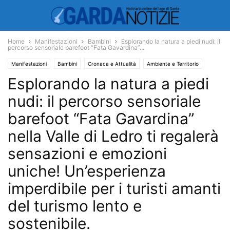
Home
Manifestazioni
Bambini
Esplorando la natura a piedi nudi: il
percorso sensoriale barefoot “Fata Gavardina”...
Manifestazioni
Bambini
Cronaca e Attualità
Ambiente e Territorio
Esplorando la natura a piedi
Giochi
Economia e Turismo
Turismo
nudi: il percorso sensoriale
barefoot “Fata Gavardina”
nella Valle di Ledro ti regalerà
sensazioni e emozioni
uniche! Un’esperienza
imperdibile per i turisti amanti
del turismo lento e
sostenibile.