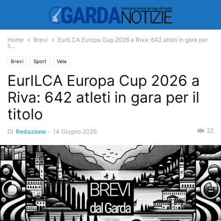
Home
Brevi
EurILCA Europa Cup 2026 a Riva: 642 atleti in gara per
il...
Brevi
Sport
Vela
EurILCA Europa Cup 2026 a
Riva: 642 atleti in gara per il
titolo
22
Di
Redazione
-
14 Giugno 2026