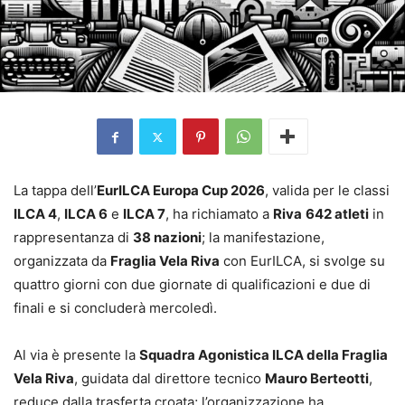
La tappa dell’
EurILCA Europa Cup 2026
, valida per le classi
ILCA 4
,
ILCA 6
e
ILCA 7
, ha richiamato a
Riva
642 atleti
in
rappresentanza di
38 nazioni
; la manifestazione,
organizzata da
Fraglia Vela Riva
con EurILCA, si svolge su
quattro giorni con due giornate di qualificazioni e due di
finali e si concluderà mercoledì.
Al via è presente la
Squadra Agonistica ILCA della Fraglia
Vela Riva
, guidata dal direttore tecnico
Mauro Berteotti
,
reduce dalla trasferta croata; l’organizzazione ha