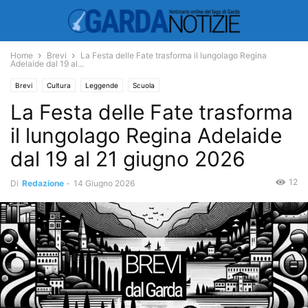
Home
Brevi
La Festa delle Fate trasforma il lungolago Regina
Adelaide dal 19 al...
Brevi
Cultura
Leggende
Scuola
La Festa delle Fate trasforma
il lungolago Regina Adelaide
dal 19 al 21 giugno 2026
12
Di
Redazione
-
14 Giugno 2026