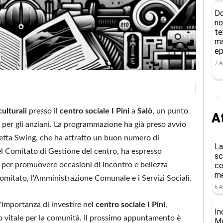
Do
no
te
ma
ep
7 A
culturali
presso il
centro sociale I Pini
a
Salò
, un punto
At
e per gli anziani. La programmazione ha già preso avvio
tta Swing, che ha attratto un buon numero di
La
del Comitato di Gestione del centro, ha espresso
sc
a per promuovere occasioni di incontro e bellezza
ce
me
 Comitato, l'Amministrazione Comunale e i Servizi Sociali.
6 A
'importanza di investire nel
centro sociale I Pini
,
In
io vitale per la comunità. Il prossimo appuntamento è
Mo