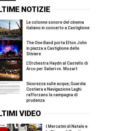
#Shorts
ridurre
2026,
gli
quattro
LTIME NOTIZIE
sprechi
giorni
#Shorts
e
due
Le colonne sonore del cinema
notti
per
italiano in concerto a Castiglione
i
Madonnari
#Shorts
The One Band porta Elton John
in piazza a Castiglione delle
Stiviere
L’Orchestra Haydn al Castello di
Arco per Salieri vs. Mozart
Sicurezza sulle acque, Guardia
Costiera e Navigazione Laghi
rafforzano la campagna di
prudenza
LTIMI VIDEO
I Mercatini di Natale e