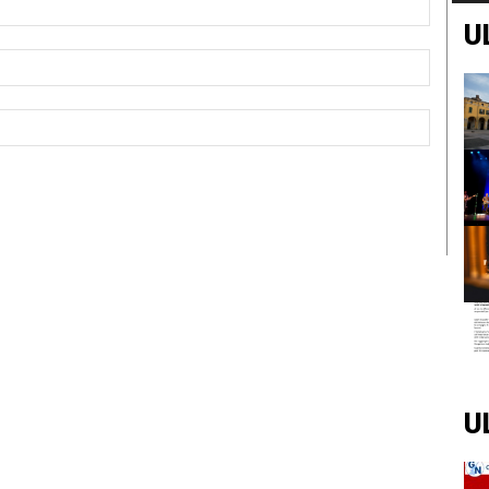
U
Email:*
Sito
Web:
U