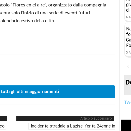
gr
colo "Flores en el aire", organizzato dalla compagnia
di
nta solo l'inizio di una serie di eventi futuri
6 A
alendario estivo della città.
Na
fo
Ga
Fo
5 A
Condividere
D
 tutti gli ultimi aggiornamenti
Twe
Articolo successivo
co:
Incidente stradale a Lazise: ferita 24enne in