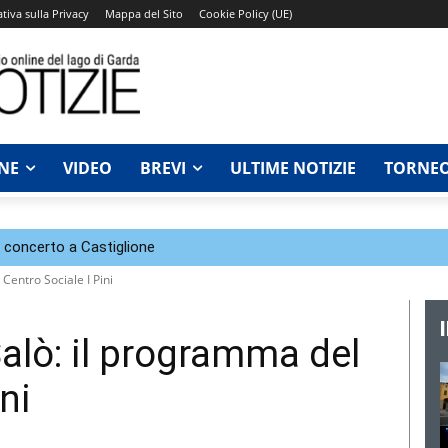
tiva sulla Privacy
Mappa del Sito
Cookie Policy (UE)
NE
VIDEO
BREVI
ULTIME NOTIZIE
TORNEO
n concerto a Castiglione
 Centro Sociale I Pini
 Salò: il programma del
ni