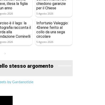
ave, illesa la figlia
chiedono garanzie
 un anno
per il Chiese
gosto 2026
5 Agosto 2026
rciso è il lago: la
Infortunio Valeggio:
tografia racconta il
43enne ferito al
rda alla
collo da una sega
ndazione Cominelli
circolare
gosto 2026
5 Agosto 2026
ello stesso argomento
ets by Gardanotizie