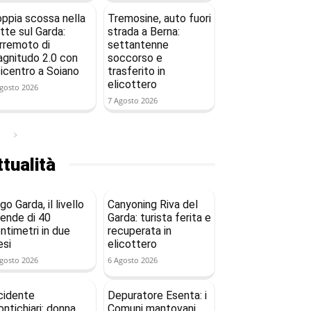
ppia scossa nella
Tremosine, auto fuori
tte sul Garda:
strada a Berna:
rremoto di
settantenne
gnitudo 2.0 con
soccorso e
icentro a Soiano
trasferito in
elicottero
gosto 2026
7 Agosto 2026
tualità
go Garda, il livello
Canyoning Riva del
ende di 40
Garda: turista ferita e
ntimetri in due
recuperata in
si
elicottero
gosto 2026
6 Agosto 2026
cidente
Depuratore Esenta: i
ntichiari: donna
Comuni mantovani