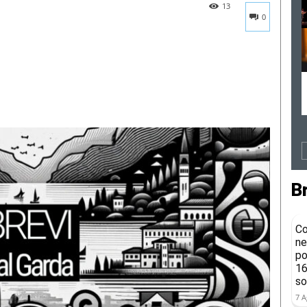
13
0
B
Co
ne
po
16
so
7 A