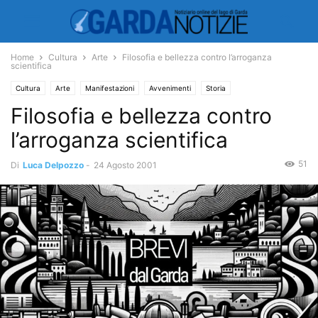
Home
Cultura
Arte
Filosofia e bellezza contro l’arroganza
scientifica
Cultura
Arte
Manifestazioni
Avvenimenti
Storia
Filosofia e bellezza contro
l’arroganza scientifica
51
Di
Luca Delpozzo
-
24 Agosto 2001