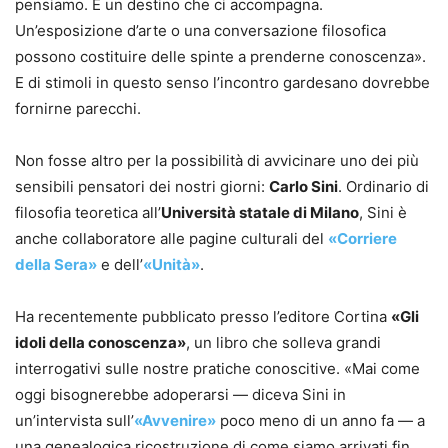
pensiamo. È un destino che ci accompagna.
Un’esposizione d’arte o una conversazione filosofica
possono costituire delle spinte a prenderne conoscenza».
E di stimoli in questo senso l’incontro gardesano dovrebbe
fornirne parecchi.
Non fosse altro per la possibilità di avvicinare uno dei più
sensibili pensatori dei nostri giorni:
Carlo Sini
. Ordinario di
filosofia teoretica all’
Università statale di Milano
, Sini è
anche collaboratore alle pagine culturali del
«Corriere
della Sera»
e dell’
«Unità»
.
Ha recentemente pubblicato presso l’editore Cortina
«Gli
idoli della conoscenza»
, un libro che solleva grandi
interrogativi sulle nostre pratiche conoscitive. «Mai come
oggi bisognerebbe adoperarsi — diceva Sini in
un’intervista sull’
«Avvenire»
poco meno di un anno fa — a
una genealogica ricostruzione di come siamo arrivati fin