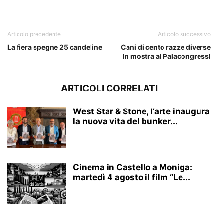
Articolo precedente
Articolo successivo
La fiera spegne 25 candeline
Cani di cento razze diverse
in mostra al Palacongressi
ARTICOLI CORRELATI
West Star & Stone, l’arte inaugura
la nuova vita del bunker...
Cinema in Castello a Moniga:
martedì 4 agosto il film “Le...