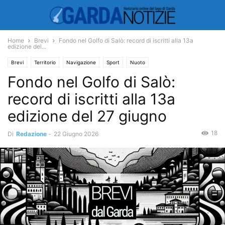
Home
Brevi
Fondo nel Golfo di Salò: record di iscritti alla 13a
edizione del...
Brevi
Territorio
Navigazione
Sport
Nuoto
Fondo nel Golfo di Salò:
record di iscritti alla 13a
edizione del 27 giugno
18
Di
Redazione
-
22 Giugno 2026