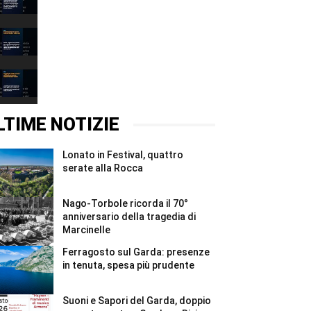
a
38
00:31
cittadini
bresciani
Eventi
#Shorts
weekend:
sport
00:37
e
vela
Ferragosto
sul
2026,
Garda
turismo
00:37
e
sul
nelle
Garda:
LTIME NOTIZIE
valli
presenze
#Shorts
stabili
ma
Lonato in Festival, quattro
meno
valore
serate alla Rocca
#Shorts
Nago-Torbole ricorda il 70°
anniversario della tragedia di
Marcinelle
Ferragosto sul Garda: presenze
in tenuta, spesa più prudente
Suoni e Sapori del Garda, doppio