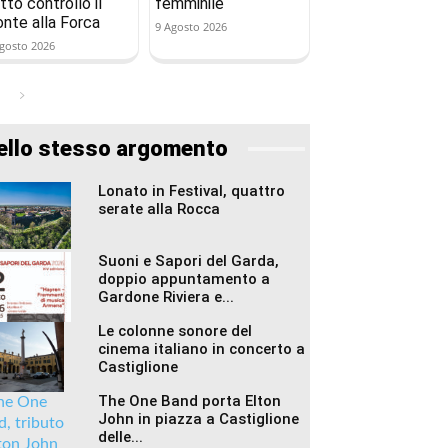
tto controllo il
femminile
onte alla Forca
9 Agosto 2026
gosto 2026
ello stesso argomento
Lonato in Festival, quattro
serate alla Rocca
Suoni e Sapori del Garda,
doppio appuntamento a
Gardone Riviera e...
Le colonne sonore del
cinema italiano in concerto a
Castiglione
The One Band porta Elton
John in piazza a Castiglione
delle...