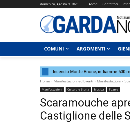
domenica, Agosto 9, 2026
Accedi
Contattaci
Infor
COMUNI
ARGOMENTI
GIEN
Incendio Monte Brione, in fiamme 500 me
!
Home
Manifestazioni ed Eventi
Manifestazioni
Sca
Manifestazioni
Cultura e Storia
Musica
Teatro
Scaramouche apre
Castiglione delle S