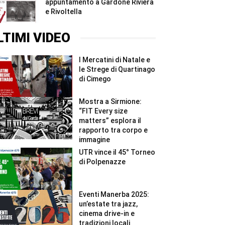
appuntamento a Gardone Riviera
e Rivoltella
LTIMI VIDEO
I Mercatini di Natale e
le Strege di Quartinago
di Cimego
Mostra a Sirmione:
“FIT Every size
matters” esplora il
rapporto tra corpo e
immagine
UTR vince il 45° Torneo
di Polpenazze
Eventi Manerba 2025:
un’estate tra jazz,
cinema drive-in e
tradizioni locali