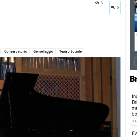
3
0
Conservatorio
Gemellaggio
Teatro Sociale
B
In
Br
me
b
9 A
Ev