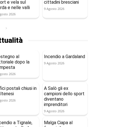
ort e vela sul
cittadini bresciani
rda e nelle valli
9 Agosto 2026
gosto 2026
tualità
stegno al
Incendio a Gardaland
ttoriale dopo la
9 Agosto 2026
empesta
gosto 2026
fici postali chiusi in
A Salò gli ex
ltenesi
campioni dello sport
diventano
gosto 2026
imprenditori
9 Agosto 2026
cendio a Tignale,
Malga Ciapa al