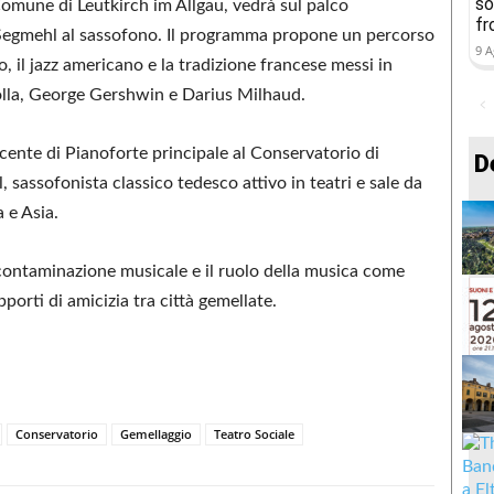
so
Comune di Leutkirch im Allgau, vedrà sul palco
fr
 Segmehl al sassofono. Il programma propone un percorso
9 A
, il jazz americano e la tradizione francese messi in
zolla, George Gershwin e Darius Milhaud.
docente di Pianoforte principale al Conservatorio di
D
 sassofonista classico tedesco attivo in teatri e sale da
 e Asia.
a contaminazione musicale e il ruolo della musica come
pporti di amicizia tra città gemellate.
Conservatorio
Gemellaggio
Teatro Sociale