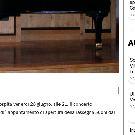
sp
Ga
9 A
At
So
Vi
t
9 A
Uf
Va
 ospita venerdì 26 giugno, alle 21, il concerto
9 A
!”, appuntamento di apertura della rassegna Suoni dal
In