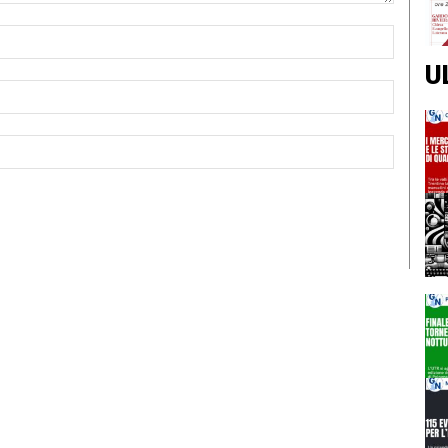
Nome:*
U
Email:*
Sito
Web: