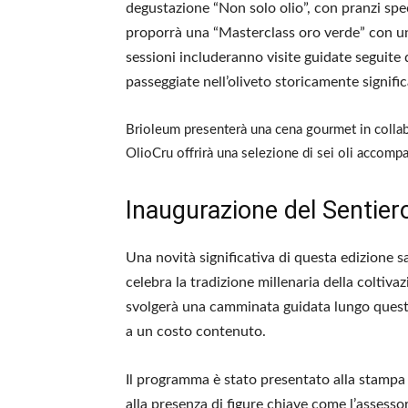
degustazione “Non solo olio”, con pranzi spe
proporrà una “Masterclass oro verde” con una
sessioni includeranno visite guidate seguite
passeggiate nell’oliveto storicamente signifi
Brioleum presenterà una cena gourmet in colla
OlioCru offrirà una selezione di sei oli accompag
Inaugurazione del Sentiero
Una novità significativa di questa edizione sar
celebra la tradizione millenaria della coltiva
svolgerà una camminata guidata lungo questo
a un costo contenuto.
Il programma è stato presentato alla stampa 
alla presenza di figure chiave come l’assesso