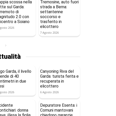
ppia scossa nella
Tremosine, auto fuori
tte sul Garda:
strada a Berna:
rremoto di
settantenne
gnitudo 2.0 con
soccorso e
icentro a Soiano
trasferito in
elicottero
gosto 2026
7 Agosto 2026
tualità
go Garda, il livello
Canyoning Riva del
ende di 40
Garda: turista ferita e
ntimetri in due
recuperata in
si
elicottero
gosto 2026
6 Agosto 2026
cidente
Depuratore Esenta: i
ntichiari: donna
Comuni mantovani
ave, illesa la figlia
chiedono garanzie