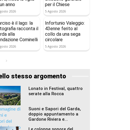
 un anno
per il Chiese
gosto 2026
5 Agosto 2026
rciso è il lago: la
Infortunio Valeggio:
tografia racconta il
43enne ferito al
rda alla
collo da una sega
ndazione Cominelli
circolare
gosto 2026
5 Agosto 2026
ello stesso argomento
Lonato in Festival, quattro
serate alla Rocca
Suoni e Sapori del Garda,
doppio appuntamento a
Gardone Riviera e...
Le colonne sonore del