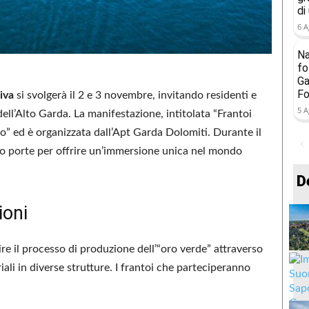
di
6 A
Na
fo
Ga
Fo
iva
si svolgerà il 2 e 3 novembre, invitando residenti e
5 A
 dell’Alto Garda. La manifestazione, intitolata “Frantoi
to” ed è organizzata dall’Apt Garda Dolomiti. Durante il
oro porte per offrire un’immersione unica nel mondo
D
ioni
ire il processo di produzione dell’“oro verde” attraverso
iali in diverse strutture. I frantoi che parteciperanno