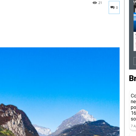
21
0
B
Co
ne
po
16
so
7 A