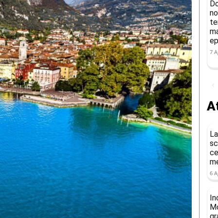
Do
no
te
ma
ep
7 A
At
La
sc
ce
me
6 A
In
Mo
gr