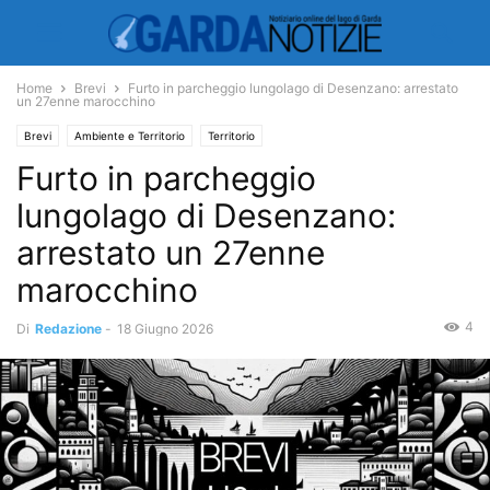
Home
Brevi
Furto in parcheggio lungolago di Desenzano: arrestato
un 27enne marocchino
Brevi
Ambiente e Territorio
Territorio
Furto in parcheggio
lungolago di Desenzano:
arrestato un 27enne
marocchino
4
Di
Redazione
-
18 Giugno 2026