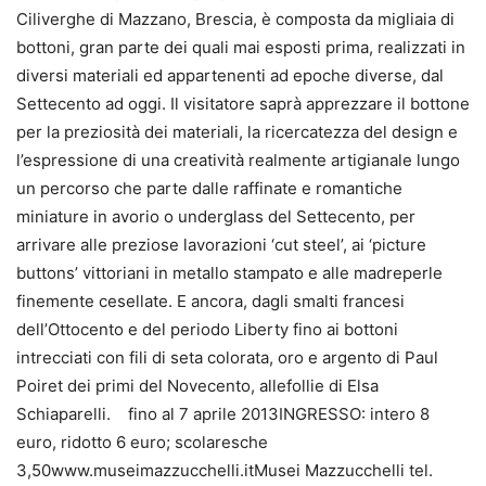
Ciliverghe di Mazzano, Brescia, è composta da migliaia di
bottoni, gran parte dei quali mai esposti prima, realizzati in
diversi materiali ed appartenenti ad epoche diverse, dal
Settecento ad oggi. Il visitatore saprà apprezzare il bottone
per la preziosità dei materiali, la ricercatezza del design e
l’espressione di una creatività realmente artigianale lungo
un percorso che parte dalle raffinate e romantiche
miniature in avorio o underglass del Settecento, per
arrivare alle preziose lavorazioni ‘cut steel’, ai ‘picture
buttons’ vittoriani in metallo stampato e alle madreperle
finemente cesellate. E ancora, dagli smalti francesi
dell’Ottocento e del periodo Liberty fino ai bottoni
intrecciati con fili di seta colorata, oro e argento di Paul
Poiret dei primi del Novecento, allefollie di Elsa
Schiaparelli. fino al 7 aprile 2013INGRESSO: intero 8
euro, ridotto 6 euro; scolaresche
3,50www.museimazzucchelli.itMusei Mazzucchelli tel.