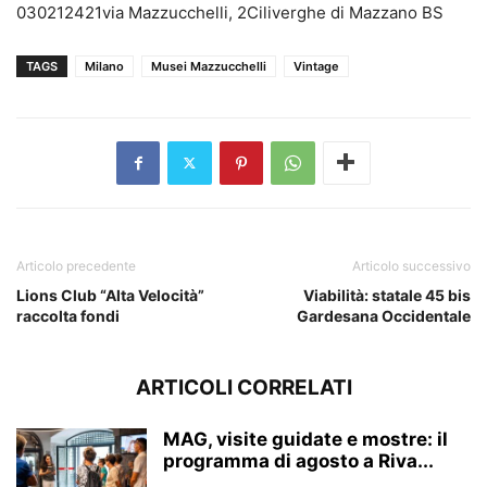
030212421via Mazzucchelli, 2Ciliverghe di Mazzano BS
TAGS
Milano
Musei Mazzucchelli
Vintage
Articolo precedente
Articolo successivo
Lions Club “Alta Velocità”
Viabilità: statale 45 bis
raccolta fondi
Gardesana Occidentale
ARTICOLI CORRELATI
MAG, visite guidate e mostre: il
programma di agosto a Riva...