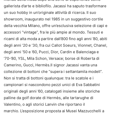
gallerista d’arte e bibliofilo. Jacassi ha saputo trasformare
un suo hobby in un’originale attività di ricerca. Il suo
showroom, inaugurato nel 1985 in un suggestivo cortile
della vecchia Milano, offre un’esclusiva selezione di capi e
accessori “vintage”, fra le più ampie al mondo. Tessuti e
ricami di alta moda a partire dall’800 fino agli anni ’80, abiti
degli anni ’20 e ’30, fra cui Callot Soeurs, Vionnet, Chanel,
degli anni ’50 e ’60, Pucci, Dior, Cardin e Balenciaga e
’70-’80, YSL, Mila Schon, Versace; borse di Roberta di
Camerino, Gucci, Hermès.Il signor Jacassi vanta una
collezione di bottoni che “supera i settantamila modell”.
Non si tratta di bottoni qualunque: tra le scatole e i
campionari si nascondono pezzi unici di Eva Sabbatini
originali degli anni ’60, catalogati insieme alle storiche
palline da golf dorate di Hermès, alle tartarughe di
Valentino, o agli storici Lanvin che riportano il
marchio. L’esposizione proposta ai Musei Mazzucchelli a