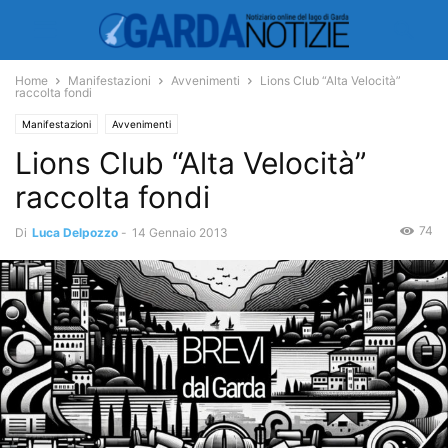
Home
Manifestazioni
Avvenimenti
Lions Club “Alta Velocità”
raccolta fondi
Manifestazioni
Avvenimenti
Lions Club “Alta Velocità”
raccolta fondi
74
Di
Luca Delpozzo
-
14 Gennaio 2013