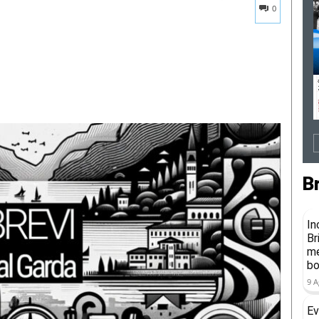
0
B
In
Br
me
b
9 A
Ev