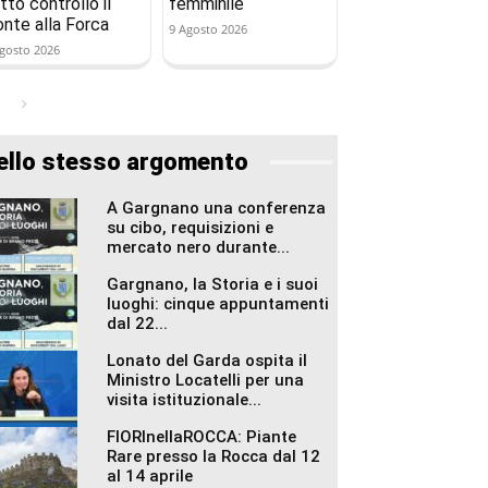
tto controllo il
femminile
onte alla Forca
9 Agosto 2026
gosto 2026
ello stesso argomento
A Gargnano una conferenza
su cibo, requisizioni e
mercato nero durante...
Gargnano, la Storia e i suoi
luoghi: cinque appuntamenti
dal 22...
Lonato del Garda ospita il
Ministro Locatelli per una
visita istituzionale...
FIORInellaROCCA: Piante
Rare presso la Rocca dal 12
al 14 aprile