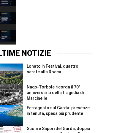
il
postali
fronte
chiusi
00:31
alla
in
Forca
Valtenesi
Incendio
#Shorts
#Shorts
a
Gardaland
00:37
#Shorts
Sostegno
al
Vittoriale
00:37
dopo
la
LTIME NOTIZIE
tempesta
#Shorts
Lonato in Festival, quattro
serate alla Rocca
Nago-Torbole ricorda il 70°
anniversario della tragedia di
Marcinelle
Ferragosto sul Garda: presenze
in tenuta, spesa più prudente
Suoni e Sapori del Garda, doppio