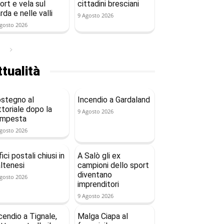
ort e vela sul
cittadini bresciani
rda e nelle valli
9 Agosto 2026
gosto 2026
tualità
stegno al
Incendio a Gardaland
ttoriale dopo la
9 Agosto 2026
empesta
gosto 2026
fici postali chiusi in
A Salò gli ex
ltenesi
campioni dello sport
diventano
gosto 2026
imprenditori
9 Agosto 2026
cendio a Tignale,
Malga Ciapa al