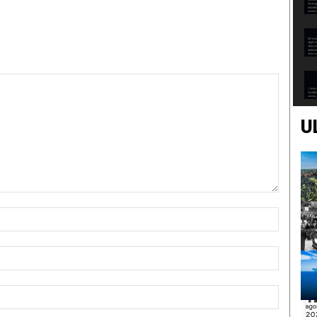
U
Nome:*
Email:*
Sito
Web: