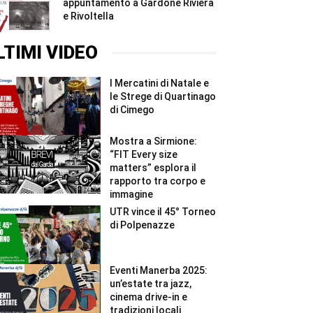
appuntamento a Gardone Riviera
e Rivoltella
LTIMI VIDEO
I Mercatini di Natale e
le Strege di Quartinago
di Cimego
Mostra a Sirmione:
“FIT Every size
matters” esplora il
rapporto tra corpo e
immagine
UTR vince il 45° Torneo
di Polpenazze
Eventi Manerba 2025:
un’estate tra jazz,
cinema drive-in e
tradizioni locali