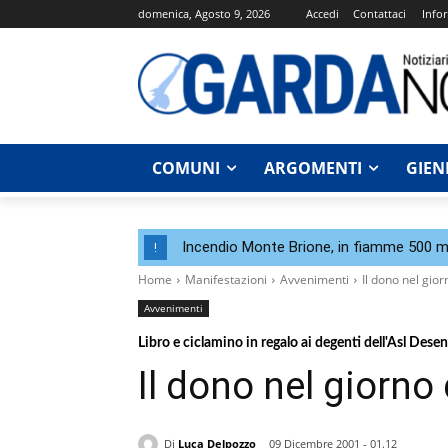
domenica, Agosto 9, 2026
Accedi
Contattaci
Infor
COMUNI
ARGOMENTI
GIEN
Incendio Monte Brione, in fiamme 500 me
!
Home
Manifestazioni
Avvenimenti
Il dono nel gior
Avvenimenti
Libro e ciclamino in regalo ai degenti dell'Asl Dese
Il dono nel giorno
Di
Luca Delpozzo
09 Dicembre 2001 - 01.12