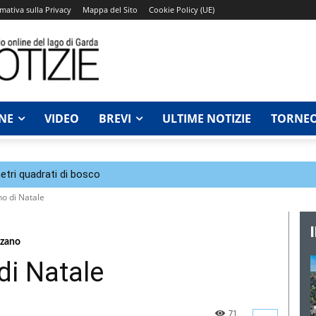
mativa sulla Privacy
Mappa del Sito
Cookie Policy (UE)
NE
VIDEO
BREVI
ULTIME NOTIZIE
TORNEO
tri quadrati di bosco
no di Natale
nzano
 di Natale
71