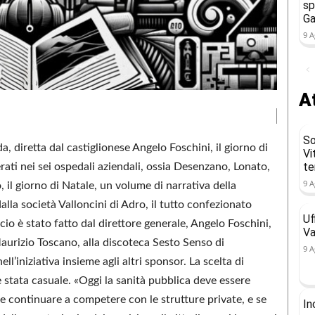
sp
Ga
9 A
At
So
 diretta dal castiglionese Angelo Foschini, il giorno di
Vi
t
verati nei sei ospedali aziendali, ossia Desenzano, Lonato,
9 A
il giorno di Natale, un volume di narrativa della
la società Valloncini di Adro, il tutto confezionato
Uf
cio è stato fatto dal direttore generale, Angelo Foschini,
Va
Maurizio Toscano, alla discoteca Sesto Senso di
9 A
l’iniziativa insieme agli altri sponsor. La scelta di
 stata casuale. «Oggi la sanità pubblica deve essere
le continuare a competere con le strutture private, e se
In