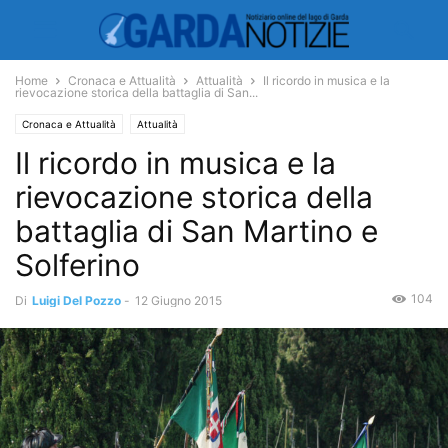
Home
Cronaca e Attualità
Attualità
Il ricordo in musica e la
rievocazione storica della battaglia di San...
Cronaca e Attualità
Attualità
Il ricordo in musica e la
rievocazione storica della
battaglia di San Martino e
Solferino
104
Di
Luigi Del Pozzo
-
12 Giugno 2015