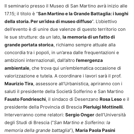
Il seminario presso il Museo di San Martino avrà inizio alle
17.15; il titolo è “
San Martino e la Grande Battaglia: i luoghi
della storia. Per un’idea di museo diffuso
”. L’obiettivo
dell’evento è di unire due valenze di questo territorio con
le sue strutture: da un lato,
la memoria di un fatto di
grande portata storica
, richiamo sempre attuale alla
concordia tra i popoli, in un’area dalle frequentazioni e
ambizioni internazionali, dall’altro
l’emergenza
ambientale
, che trova qui un’emblematica occasione di
valorizzazione e tutela. A coordinare i lavori sarà il prof.
Maurizio Tira
, assessore all’Urbanistica, apriranno con i
saluti il presidente della Società Solferino e San Martino
Fausto Fondrieschi
, il sindaco di Desenzano
Rosa Leso
e il
presidente della Provincia di Brescia
Pierluigi Mottinelli
.
Interverranno come relatori:
Sergio Onger
dell’Università
degli Studi di Brescia (“
San Martino e Solferino: la
memoria della grande battaglia
”),
Maria Paola Pasini