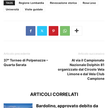
TAGS
Regione Lombardia
Rievocazione storica
Rosa Leso
Università
Visite guidate
Articolo precedente
Articolo successivo
37° Torneo di Polpenazze –
Al via il Campionato
Quarta Serata
Nazionale Dolphin 81
organizzato dal Circolo Vela
Limone e dal Vela Club
Campione
ARTICOLI CORRELATI
Bardolino, approvato debito da