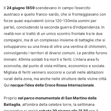
Il
24 giugno 1859
scendevano in campo l’esercito
austriaco e quello franco-sardo, che si fronteggiavano con
forze quasi equivalenti (circa 120-130mila uomini per
parte), concludendo la seconda guerra d’indipendenza. In
realtà non si trattò di un unico scontro frontale tra le due
compagini, ma di un complesso insieme di battaglie che si
svilupparono su una linea di oltre una ventina di chilometri,
coinvolgendo i territori di diversi comuni. Le perdite furono
immani: 40mila soldati tra morti e feriti. L’intera area fu
sconvolta, dal punto di vista militare, economico e sociale.
Migliaia di feriti vennero soccorsi e curati nelle abitazioni
rurali della zona, ma anche nelle strutture delle vicine città.
Qui
nacque l’idea della Croce Rossa Internazionale
.
Proprio
nel parco monumentale di San Martino della
Battaglia
, all’ombra della celebre torre, la settimana
rievocativa si aprirà
sabato 20 giugno alle 21.30
con il