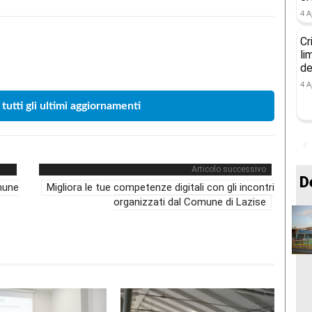
4 A
Cr
li
Condividere
de
4 A
 tutti gli ultimi aggiornamenti
Articolo successivo
D
mune
Migliora le tue competenze digitali con gli incontri
organizzati dal Comune di Lazise