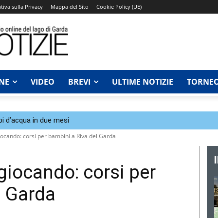
tiva sulla Privacy
Mappa del Sito
Cookie Policy (UE)
NE
VIDEO
BREVI
ULTIME NOTIZIE
TORNEO
bi d’acqua in due mesi
iocando: corsi per bambini a Riva del Garda
giocando: corsi per
l Garda