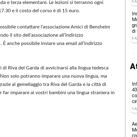
6 A
da e terza elementare. Le lezioni si terranno ogni
7.30 e il costo del corso è di 15 euro.
In
Mo
gr
possibile contattare l’associazione Amici di Bensheim
di
 il sito dell’associazione all’indirizzo
6 A
t
. È anche possibile inviare una email all’indirizzo
At
di Riva del Garda di avvicinarsi alla lingua tedesca
. Non solo potranno imparare una nuova lingua, ma
In
azie al gemellaggio tra Riva del Garda e la città di
43
far imparare ai vostri bambini una lingua straniera in
co
ci
5 A
Ae
Mo
cr