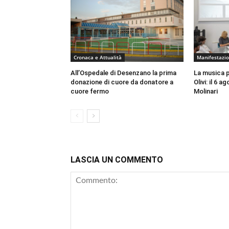
Cronaca e Attualità
Manifestazio
All’Ospedale di Desenzano la prima
La musica 
donazione di cuore da donatore a
Olivi: il 6 
cuore fermo
Molinari
LASCIA UN COMMENTO