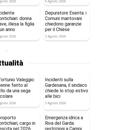
gosto 2026
6 Agosto 2026
cidente
Depuratore Esenta: i
ntichiari: donna
Comuni mantovani
ave, illesa la figlia
chiedono garanzie
 un anno
per il Chiese
gosto 2026
5 Agosto 2026
tualità
fortunio Valeggio:
Incidenti sulla
enne ferito al
Gardesana, il sindaco
llo da una sega
chiede lo stop estivo
rcolare
alle bici
gosto 2026
5 Agosto 2026
roporto
Emergenza idrica a
ntichiari, cargo in
Riva del Garda:
escita nel 2026
restrizioni a Campi