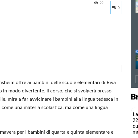
22
0
sheim offre ai bambini delle scuole elementari di Riva
o in modo divertente. Il corso, che si svolgerà presso
B
prile, mira a far avvicinare i bambini alla lingua tedesca in
o come una materia scolastica, ma come una lingua
La
22
cu
me
rimavera per i bambini di quarta e quinta elementare e