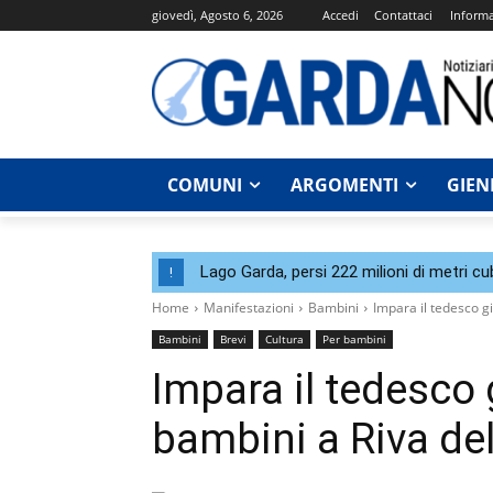
giovedì, Agosto 6, 2026
Accedi
Contattaci
Informa
COMUNI
ARGOMENTI
GIEN
Lago Garda, persi 222 milioni di metri cu
!
Home
Manifestazioni
Bambini
Impara il tedesco g
Bambini
Brevi
Cultura
Per bambini
Impara il tedesco 
bambini a Riva de