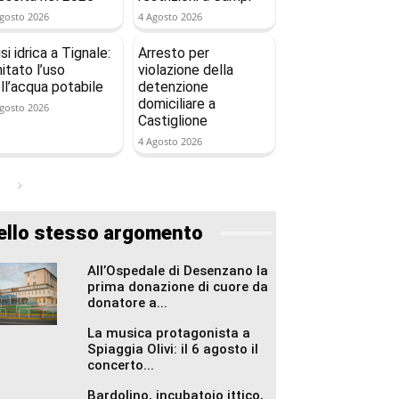
gosto 2026
4 Agosto 2026
isi idrica a Tignale:
Arresto per
mitato l’uso
violazione della
ll’acqua potabile
detenzione
domiciliare a
gosto 2026
Castiglione
4 Agosto 2026
ello stesso argomento
All’Ospedale di Desenzano la
prima donazione di cuore da
donatore a...
La musica protagonista a
Spiaggia Olivi: il 6 agosto il
concerto...
Bardolino, incubatoio ittico,