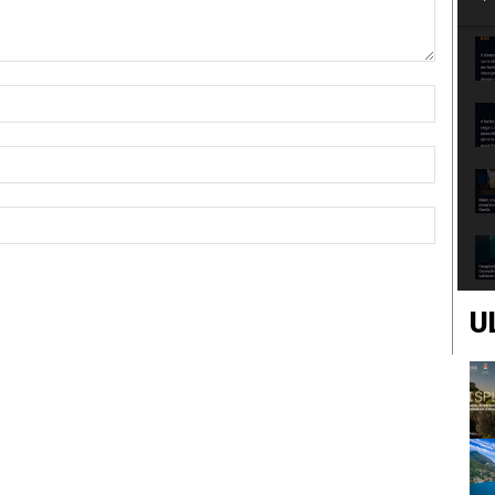
Nome:*
Email:*
Sito
Web:
U