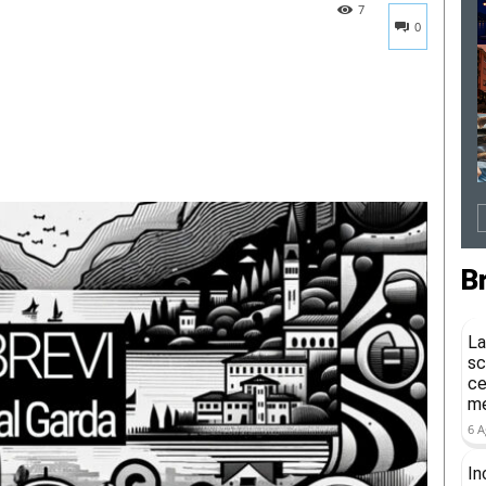
7
0
B
La
sc
ce
me
6 A
In