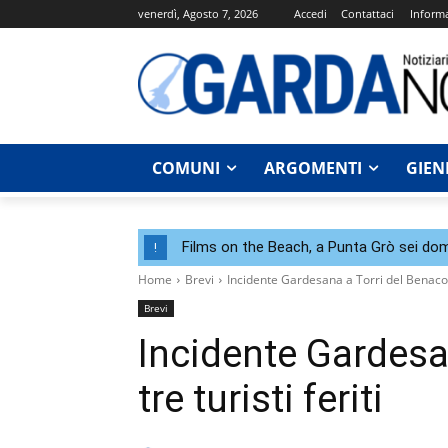
venerdì, Agosto 7, 2026
Accedi
Contattaci
Informa
COMUNI
ARGOMENTI
GIEN
Films on the Beach, a Punta Grò sei dom
!
Home
Brevi
Incidente Gardesana a Torri del Benaco: t
Brevi
Incidente Gardesa
tre turisti feriti