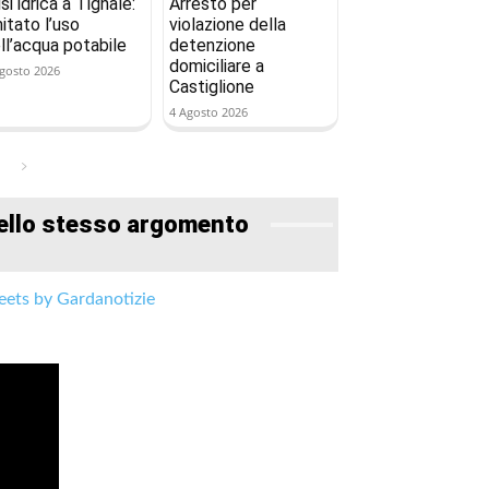
isi idrica a Tignale:
Arresto per
mitato l’uso
violazione della
ll’acqua potabile
detenzione
domiciliare a
gosto 2026
Castiglione
4 Agosto 2026
ello stesso argomento
ets by Gardanotizie