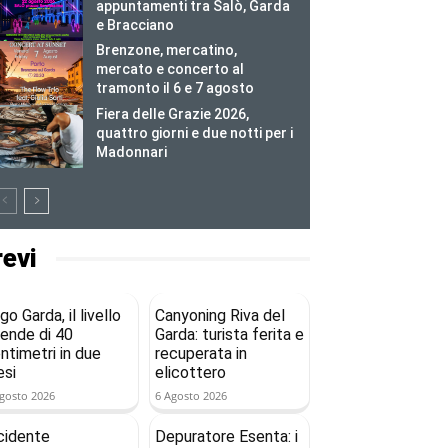
appuntamenti tra Salò, Garda
e Bracciano
Brenzone, mercatino,
mercato e concerto al
tramonto il 6 e 7 agosto
Fiera delle Grazie 2026,
quattro giorni e due notti per i
Madonnari
revi
go Garda, il livello
Canyoning Riva del
ende di 40
Garda: turista ferita e
ntimetri in due
recuperata in
si
elicottero
gosto 2026
6 Agosto 2026
cidente
Depuratore Esenta: i