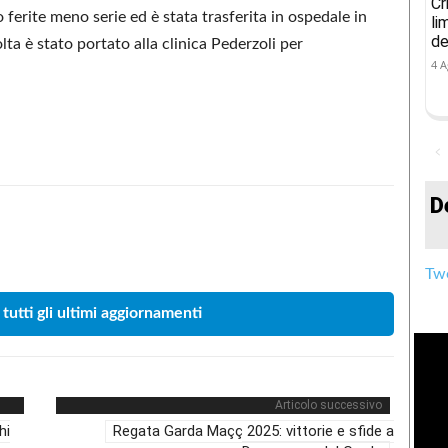
Cr
 ferite meno serie ed è stata trasferita in ospedale in
li
de
lta è stato portato alla clinica Pederzoli per
4 A
D
Condividere
Twe
 tutti gli ultimi aggiornamenti
Articolo successivo
hi
Regata Garda Maçç 2025: vittorie e sfide a