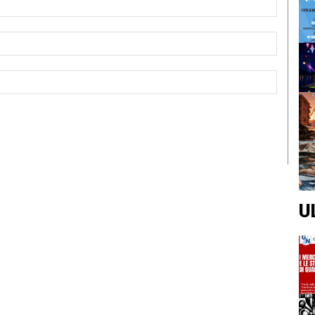
Email:*
Sito
Web:
U