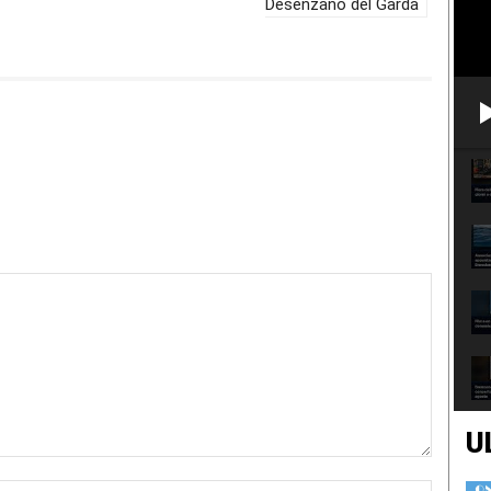
Desenzano del Garda
U
Nome:*