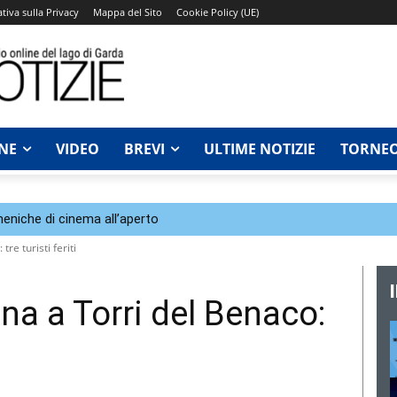
tiva sulla Privacy
Mappa del Sito
Cookie Policy (UE)
NE
VIDEO
BREVI
ULTIME NOTIZIE
TORNEO
eniche di cinema all’aperto
re turisti feriti
na a Torri del Benaco: