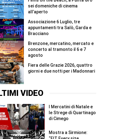
Films on the Beach, a Punta Grò
#Shorts
6
e
sei domeniche di cinema
7
all’aperto
agosto
#Shorts
Associazione 6 Luglio, tre
appuntamenti tra Salò, Garda e
Bracciano
Brenzone, mercatino, mercato e
concerto al tramonto il 6 e 7
agosto
Fiera delle Grazie 2026, quattro
giorni e due notti per i Madonnari
LTIMI VIDEO
I Mercatini di Natale e
le Strege di Quartinago
di Cimego
Mostra a Sirmione:
“FIT Every size