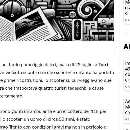
Mo
gr
di
6 A
At
In
o nel tardo pomeriggio di ieri, martedì 22 luglio, a
Torri
43
. Un violento scontro tra uno scooter e un'auto ha portato
co
ci
 le prime ricostruzioni, lo scooter su cui viaggiavano due
5 A
ra che trasportava quattro turisti tedeschi; le cause
ccertamento.
Ae
Mo
e sono giunti un’ambulanza e un elicottero del 118 per
cr
ello scooter, un uomo di circa 50 anni, è stato
4 A
orgo Trento con condizioni gravi ma non in pericolo di