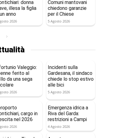
ntichiari: donna
Comuni mantovani
ave, illesa la figlia
chiedono garanzie
 un anno
per il Chiese
gosto 2026
5 Agosto 2026
tualità
fortunio Valeggio:
Incidenti sulla
enne ferito al
Gardesana, il sindaco
llo da una sega
chiede lo stop estivo
rcolare
alle bici
gosto 2026
5 Agosto 2026
roporto
Emergenza idrica a
ntichiari, cargo in
Riva del Garda:
escita nel 2026
restrizioni a Campi
gosto 2026
4 Agosto 2026