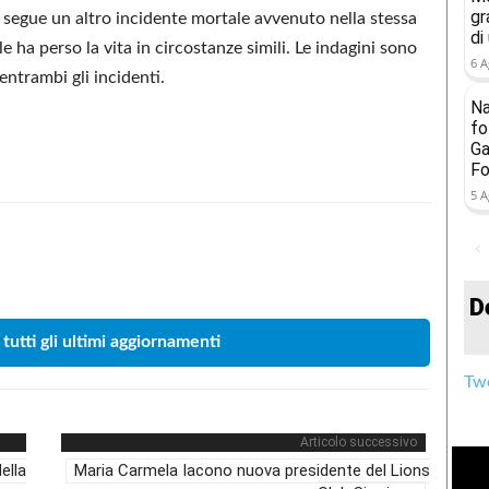
gr
 segue un altro incidente mortale avvenuto nella stessa
di
 ha perso la vita in circostanze simili. Le indagini sono
6 A
entrambi gli incidenti.
Na
fo
Ga
Fo
5 A
Condividere
D
 tutti gli ultimi aggiornamenti
Twe
Articolo successivo
ella
Maria Carmela Iacono nuova presidente del Lions