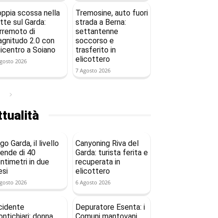
ppia scossa nella
Tremosine, auto fuori
tte sul Garda:
strada a Berna:
rremoto di
settantenne
gnitudo 2.0 con
soccorso e
icentro a Soiano
trasferito in
elicottero
gosto 2026
7 Agosto 2026
tualità
go Garda, il livello
Canyoning Riva del
ende di 40
Garda: turista ferita e
ntimetri in due
recuperata in
si
elicottero
gosto 2026
6 Agosto 2026
cidente
Depuratore Esenta: i
ntichiari: donna
Comuni mantovani