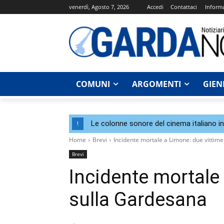
venerdì, Agosto 7, 2026
Accedi
Contattaci
Informa
COMUNI
ARGOMENTI
GIEN
Le colonne sonore del cinema italiano i
!
Home
Brevi
Incidente mortale a Limone: due vittim
Brevi
Incidente mortale
sulla Gardesana