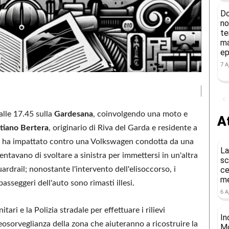
Do
no
te
ma
ep
7 A
alle 17.45 sulla
Gardesana
, coinvolgendo una moto e
At
tiano Bertera
, originario di Riva del Garda e residente a
oto, ha impattato contro una Volkswagen condotta da una
La
entavano di svoltare a sinistra per immettersi in un'altra
sc
uardrail; nonostante l'intervento dell'elisoccorso, i
ce
me
 passeggeri dell'auto sono rimasti illesi.
6 A
tari e la Polizia stradale per effettuare i rilievi
In
eosorveglianza della zona che aiuteranno a ricostruire la
Mo