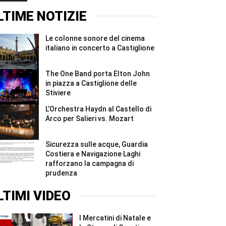
Stiviere
concerto
immersione
#Shorts
a
sul
LTIME NOTIZIE
Castiglione
Garda:
#Shorts
nove
strutture
Le colonne sonore del cinema
irregolari
e
italiano in concerto a Castiglione
sanzioni
...
#Shorts
The One Band porta Elton John
in piazza a Castiglione delle
Stiviere
L’Orchestra Haydn al Castello di
Arco per Salieri vs. Mozart
Sicurezza sulle acque, Guardia
Costiera e Navigazione Laghi
rafforzano la campagna di
prudenza
LTIMI VIDEO
I Mercatini di Natale e