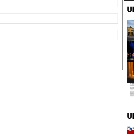
U
Email:*
Sito
Web:
U