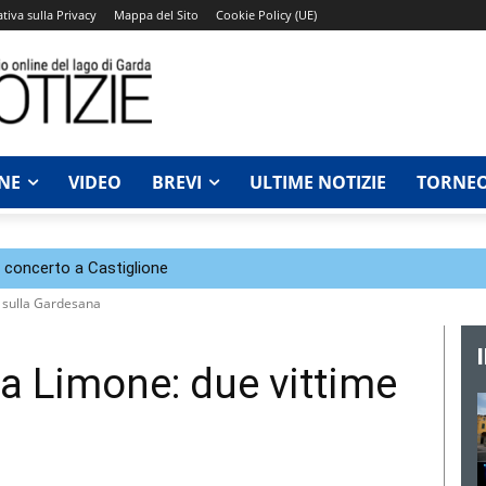
tiva sulla Privacy
Mappa del Sito
Cookie Policy (UE)
NE
VIDEO
BREVI
ULTIME NOTIZIE
TORNEO
n concerto a Castiglione
e sulla Gardesana
 a Limone: due vittime