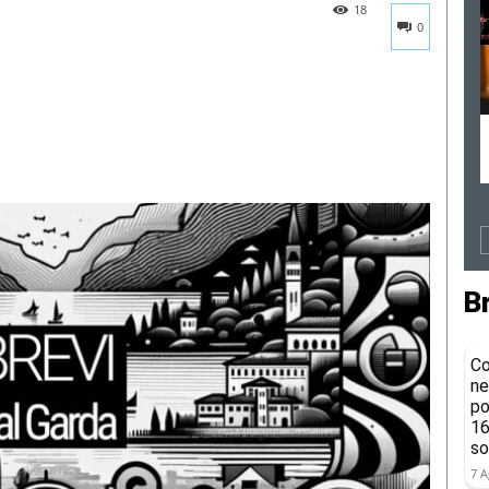
18
0
B
Co
ne
po
16
so
7 A