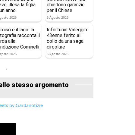
ave, illesa la figlia
chiedono garanzie
 un anno
per il Chiese
gosto 2026
5 Agosto 2026
rciso è il lago: la
Infortunio Valeggio:
tografia racconta il
43enne ferito al
rda alla
collo da una sega
ndazione Cominelli
circolare
gosto 2026
5 Agosto 2026
ello stesso argomento
ets by Gardanotizie