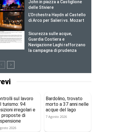
John in piazza a Castiglione
delle Stiviere
L’Orchestra Haydn al Castello
di Arco per Salieri vs. Mozart
Sicurezza sulle acque,
Guardia Costiera e
Navigazione Laghi rafforzano
la campagna di prudenza
revi
ntrolli sul lavoro
Bardolino, trovato
l turismo: 94
morto a 37 anni nelle
sizioni irregolari e
acque del lago
 proposte di
7 Agosto 2026
spensione
gosto 2026