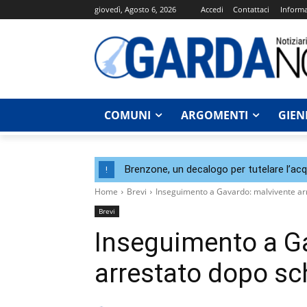
giovedì, Agosto 6, 2026
Accedi
Contattaci
Informa
COMUNI
ARGOMENTI
GIEN
Brenzone, un decalogo per tutelare l’acqu
!
Home
Brevi
Inseguimento a Gavardo: malvivente ar
Brevi
Inseguimento a G
arrestato dopo sc