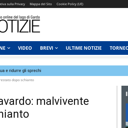
tiva sulla Privacy
Mappa del Sito
Cookie Policy (UE)
NE
VIDEO
BREVI
ULTIME NOTIZIE
TORNEO
a e ridurre gli sprechi
restato dopo schianto
avardo: malvivente
hianto