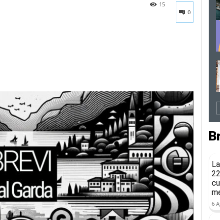
15
0
B
La
22
cu
me
6 A