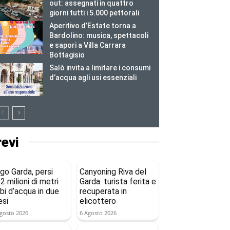
out: assegnati in quattro
giorni tutti i 5.000 pettorali
Aperitivo d’Estate torna a
Bardolino: musica, spettacoli
e sapori a Villa Carrara
Bottagisio
Salò invita a limitare i consumi
d’acqua agli usi essenziali
revi
go Garda, persi
Canyoning Riva del
2 milioni di metri
Garda: turista ferita e
bi d’acqua in due
recuperata in
si
elicottero
gosto 2026
6 Agosto 2026