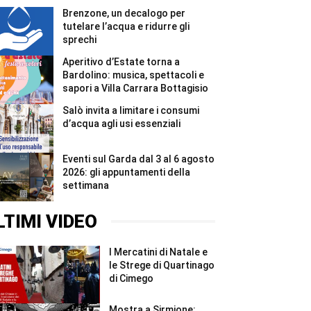
di
Brenzone, un decalogo per
un
anno
tutelare l’acqua e ridurre gli
#Shorts
sprechi
Aperitivo d’Estate torna a
Bardolino: musica, spettacoli e
sapori a Villa Carrara Bottagisio
Salò invita a limitare i consumi
d’acqua agli usi essenziali
Eventi sul Garda dal 3 al 6 agosto
2026: gli appuntamenti della
settimana
LTIMI VIDEO
I Mercatini di Natale e
le Strege di Quartinago
di Cimego
Mostra a Sirmione: