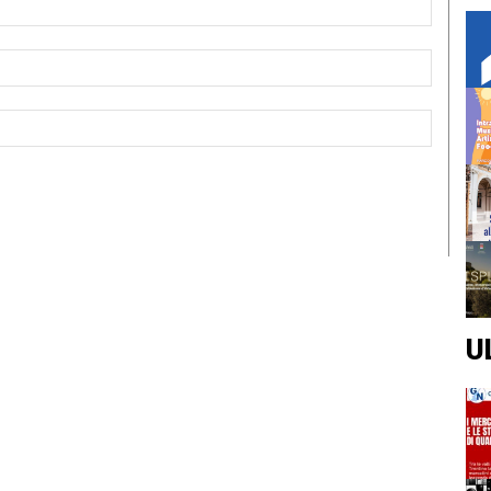
Email:*
Sito
Web:
U