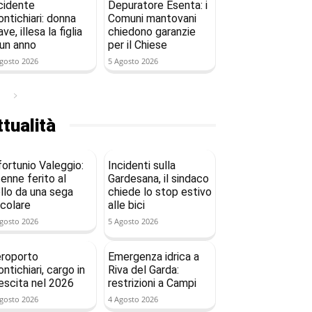
cidente
Depuratore Esenta: i
ntichiari: donna
Comuni mantovani
ave, illesa la figlia
chiedono garanzie
 un anno
per il Chiese
gosto 2026
5 Agosto 2026
tualità
fortunio Valeggio:
Incidenti sulla
enne ferito al
Gardesana, il sindaco
llo da una sega
chiede lo stop estivo
rcolare
alle bici
gosto 2026
5 Agosto 2026
roporto
Emergenza idrica a
ntichiari, cargo in
Riva del Garda:
escita nel 2026
restrizioni a Campi
gosto 2026
4 Agosto 2026