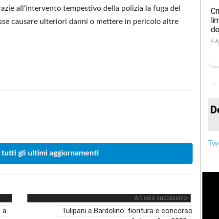
zie all'intervento tempestivo della polizia la fuga del
Cr
li
se causare ulteriori danni o mettere in pericolo altre
de
4 A
D
Condividere
Twe
 tutti gli ultimi aggiornamenti
Articolo successivo
 a
Tulipani a Bardolino: fioritura e concorso