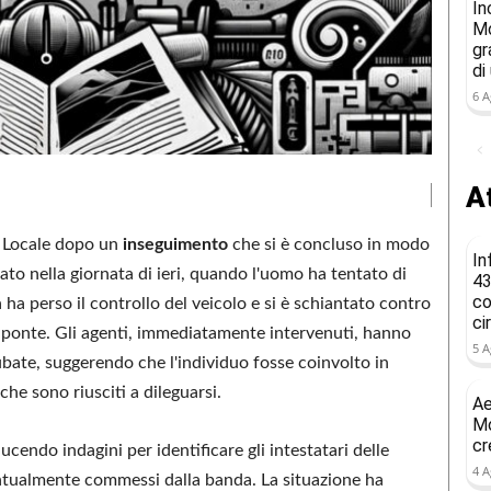
In
Mo
gr
di
6 A
At
a Locale dopo un
inseguimento
che si è concluso in modo
In
ato nella giornata di ieri, quando l'uomo ha tentato di
43
co
a ha perso il controllo del veicolo e si è schiantato contro
ci
raponte. Gli agenti, immediatamente intervenuti, hanno
5 A
rubate, suggerendo che l'individuo fosse coinvolto in
che sono riusciti a dileguarsi.
Ae
Mo
cr
cendo indagini per identificare gli intestatari delle
4 A
ventualmente commessi dalla banda. La situazione ha