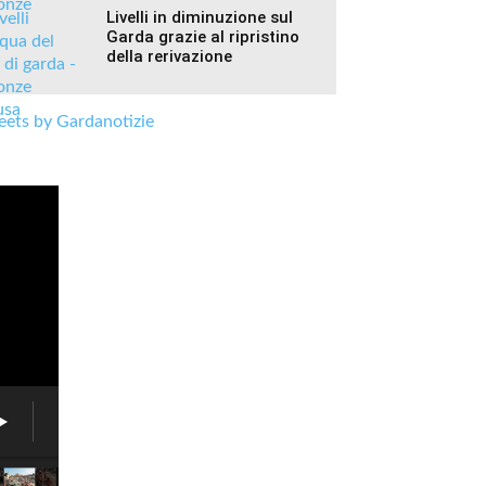
Livelli in diminuzione sul
Garda grazie al ripristino
della rerivazione
ets by Gardanotizie
Fiera