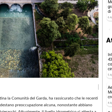
Mo
gr
di
6 A
At
In
43
co
ci
5 A
Ae
Mo
cr
tina la Comunità del Garda, ha rassicurato che le recenti
4 A
destano preoccupazione alcuna, nonostante abbiano
ieraschi. Attualmente, il livello idrometrico si attesta a