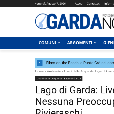
venerdì, Agosto 7, 2026
Accedi
Contattaci
Informa
COMUNI
ARGOMENTI
GIEN
Films on the Beach, a Punta Grò sei dom
!
Home
Ambiente
Livelli delle Acque del Lago di Gard
Livelli delle Acque del Lago di Garda
Lago di Garda: Live
Nessuna Preoccup
Rivieraschi