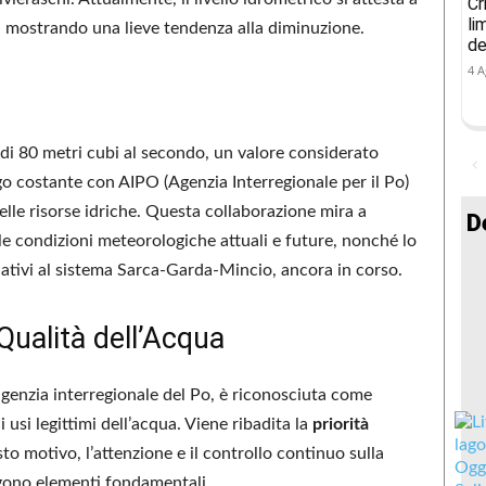
Cr
li
, mostrando una lieve tendenza alla diminuzione.
de
4 A
 di 80 metri cubi al secondo, un valore considerato
go costante con AIPO (Agenzia Interregionale per il Po)
elle risorse idriche. Questa collaborazione mira a
D
le condizioni meteorologiche attuali e future, nonché lo
ativi al sistema Sarca-Garda-Mincio, ancora in corso.
 Qualità dell’Acqua
’agenzia interregionale del Po, è riconosciuta come
usi legittimi dell’acqua. Viene ribadita la
priorità
sto motivo, l’attenzione e il controllo continuo sulla
ono elementi fondamentali.