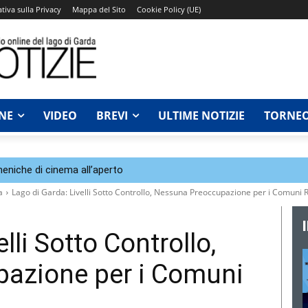
tiva sulla Privacy
Mappa del Sito
Cookie Policy (UE)
NE
VIDEO
BREVI
ULTIME NOTIZIE
TORNEO
eniche di cinema all’aperto
a
Lago di Garda: Livelli Sotto Controllo, Nessuna Preoccupazione per i Comuni R
lli Sotto Controllo,
azione per i Comuni