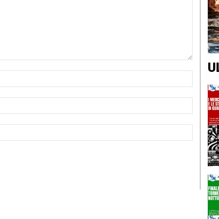
U
Nome:*
Email:*
Sito
Web: