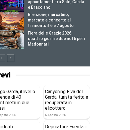
appuntamenti tra Salò, Garda
e Bracciano
Brenzone, mercatino,
mercato e concerto al
tramonto il 6 e 7 agosto
Fiera delle Grazie 2026,
quattro giorni e due notti per i
Madonnari
revi
go Garda, il livello
Canyoning Riva del
ende di 40
Garda: turista ferita e
ntimetri in due
recuperata in
si
elicottero
gosto 2026
6 Agosto 2026
cidente
Depuratore Esenta: i