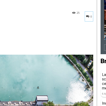
25
0
B
La
sc
ce
me
6 A
In