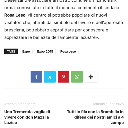
Desenzano e associare al nostro comune un “Landmark”
ormai conosciuto in tutto il mondo», commenta il sindaco
Rosa Leso
. «Il centro si potrebbe popolare di nuovi
visitatori che, attirati dal simbolo del lavoro e dell’operosità
bresciana, potrebbero approfittare per conoscere e
apprezzare le bellezze dell’ambiente lacustre».
TAGS
Expo
Expo 2015
Rosa Leso
Articolo precedente
Articolo successivo
Una Tremenda voglia di
Tutti in fila con la Brambilla in
vivere con don Mazzi a
difesa dei nostri amici a 4
Lazise
zampe