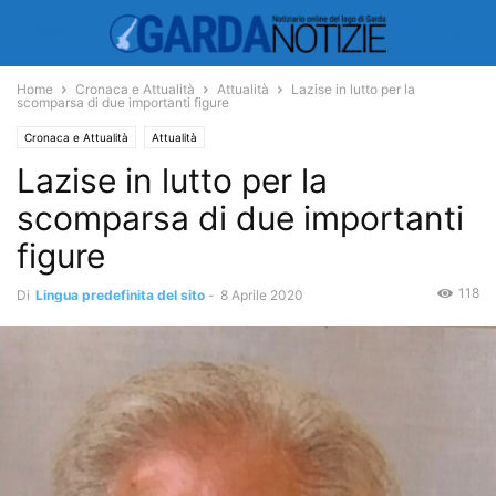
Home
Cronaca e Attualità
Attualità
Lazise in lutto per la
scomparsa di due importanti figure
Cronaca e Attualità
Attualità
Lazise in lutto per la
scomparsa di due importanti
figure
118
Di
Lingua predefinita del sito
-
8 Aprile 2020