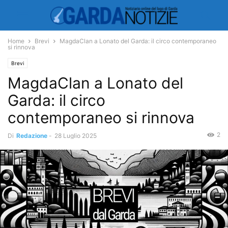
Home
Brevi
MagdaClan a Lonato del Garda: il circo contemporaneo
si rinnova
Brevi
MagdaClan a Lonato del
Garda: il circo
contemporaneo si rinnova
2
Di
Redazione
-
28 Luglio 2025