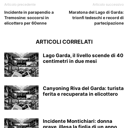
Articolo precedente
Articolo successivo
Incidente in parapendio a
Maratona del Lago di Garda:
Tremosine: soccorsi in
trionfi tedeschi e record di
elicottero per 60enne
partecipazione
ARTICOLI CORRELATI
Lago Garda, il livello scende di 40
centimetri in due mesi
Canyoning Riva del Garda: turista
ferita e recuperata in elicottero
Incidente Montichiari: donna
grave, illesa la figlia di un anno