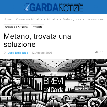
Home
Cronaca e Attualità
Attualità
Metano, trovata una soluzione
Cronaca e Attualità
Attualità
Metano, trovata una
soluzione
30
Di
Luca Delpozzo
-
12 Agosto 2005