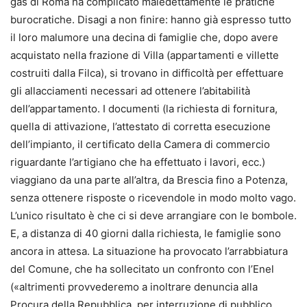
gas di Roma ha complicato maledettamente le pratiche
burocratiche. Disagi a non finire: hanno già espresso tutto
il loro malumore una decina di famiglie che, dopo avere
acquistato nella frazione di Villa (appartamenti e villette
costruiti dalla Filca), si trovano in difficoltà per effettuare
gli allacciamenti necessari ad ottenere l’abitabilità
dell’appartamento. I documenti (la richiesta di fornitura,
quella di attivazione, l’attestato di corretta esecuzione
dell’impianto, il certificato della Camera di commercio
riguardante l’artigiano che ha effettuato i lavori, ecc.)
viaggiano da una parte all’altra, da Brescia fino a Potenza,
senza ottenere risposte o ricevendole in modo molto vago.
L’unico risultato è che ci si deve arrangiare con le bombole.
E, a distanza di 40 giorni dalla richiesta, le famiglie sono
ancora in attesa. La situazione ha provocato l’arrabbiatura
del Comune, che ha sollecitato un confronto con l’Enel
(«altrimenti provvederemo a inoltrare denuncia alla
Procura della Repubblica, per interruzione di pubblico