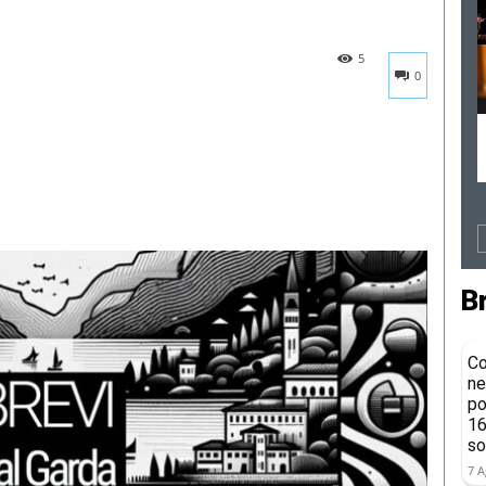
5
0
B
Co
ne
po
16
so
7 A