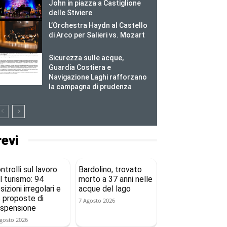
John in piazza a Castiglione
delle Stiviere
L’Orchestra Haydn al Castello
di Arco per Salieri vs. Mozart
Sicurezza sulle acque,
Guardia Costiera e
Navigazione Laghi rafforzano
la campagna di prudenza
revi
ntrolli sul lavoro
Bardolino, trovato
l turismo: 94
morto a 37 anni nelle
sizioni irregolari e
acque del lago
 proposte di
7 Agosto 2026
spensione
gosto 2026