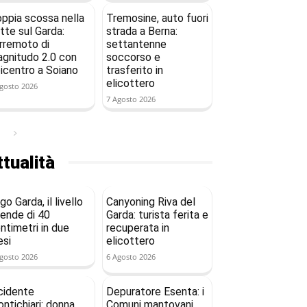
ppia scossa nella
Tremosine, auto fuori
tte sul Garda:
strada a Berna:
rremoto di
settantenne
gnitudo 2.0 con
soccorso e
icentro a Soiano
trasferito in
elicottero
gosto 2026
7 Agosto 2026
tualità
go Garda, il livello
Canyoning Riva del
ende di 40
Garda: turista ferita e
ntimetri in due
recuperata in
si
elicottero
gosto 2026
6 Agosto 2026
cidente
Depuratore Esenta: i
ntichiari: donna
Comuni mantovani