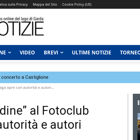
tiva sulla Privacy
Mappa del Sito
Cookie Policy (UE)
NE
VIDEO
BREVI
ULTIME NOTIZIE
TORNEO
n concerto a Castiglione
ga apre con autorità e autori...
dine” al Fotoclub
utorità e autori