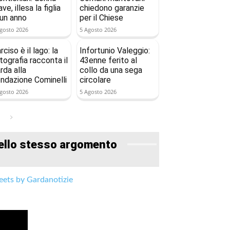
ave, illesa la figlia
chiedono garanzie
 un anno
per il Chiese
gosto 2026
5 Agosto 2026
rciso è il lago: la
Infortunio Valeggio:
tografia racconta il
43enne ferito al
rda alla
collo da una sega
ndazione Cominelli
circolare
gosto 2026
5 Agosto 2026
ello stesso argomento
ets by Gardanotizie