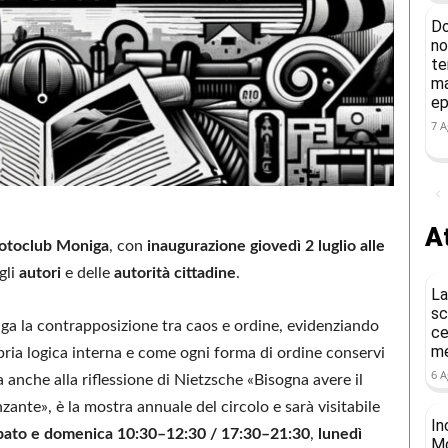
Do
no
te
ma
ep
7 A
At
otoclub Moniga
, con
inaugurazione giovedì 2 luglio alle
gli
autori
e delle
autorità cittadine
.
La
sc
ndaga la contrapposizione tra caos e ordine, evidenziando
ce
me
ria logica interna e come ogni forma di ordine conservi
6 A
ta anche alla riflessione di Nietzsche «Bisogna avere il
zante», è la mostra annuale del circolo e sarà visitabile
In
abato e domenica 10:30–12:30 / 17:30–21:30
,
lunedì
Mo