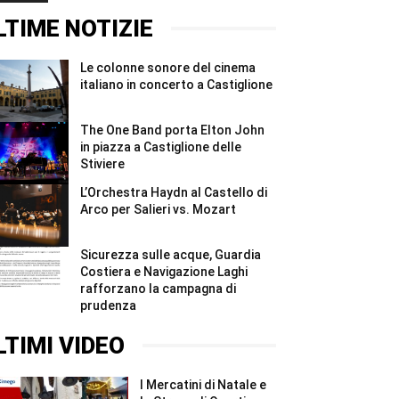
di
e
tre
sospensione
prenotazioni
serate
LTIME NOTIZIE
#Shorts
in
tra
crescita
musica
#Shorts
e
Le colonne sonore del cinema
spettacolo
con
italiano in concerto a Castiglione
Notti
Magiche
#Shorts
The One Band porta Elton John
in piazza a Castiglione delle
Stiviere
L’Orchestra Haydn al Castello di
Arco per Salieri vs. Mozart
Sicurezza sulle acque, Guardia
Costiera e Navigazione Laghi
rafforzano la campagna di
prudenza
LTIMI VIDEO
I Mercatini di Natale e