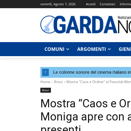
venerdì, Agosto 7, 2026
Accedi
Contattaci
Informa
COMUNI
ARGOMENTI
GIEN
Le colonne sonore del cinema italiano i
!
Home
Brevi
Mostra "Caos e Ordine" al Fotoclub Moni
Brevi
Mostra “Caos e Or
Moniga apre con a
presenti