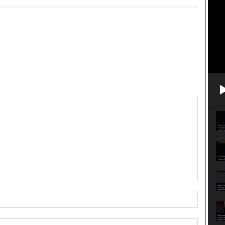
Nome:*
Email:*