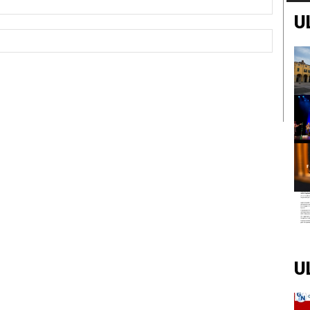
U
Sito
Web:
U