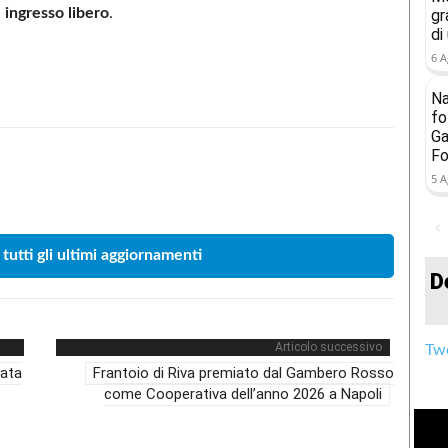
n
ingresso libero
.
gr
di
6 A
Na
fo
Ga
Fo
5 A
Condividere
 tutti gli ultimi aggiornamenti
D
Articolo successivo
Twe
cata
Frantoio di Riva premiato dal Gambero Rosso
come Cooperativa dell’anno 2026 a Napoli