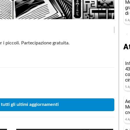
Mo
gr
di
6 A
 i piccoli. Partecipazione gratuita.
At
In
43
co
ci
Condividere
5 A
Ae
 tutti gli ultimi aggiornamenti
Mo
cr
4 A