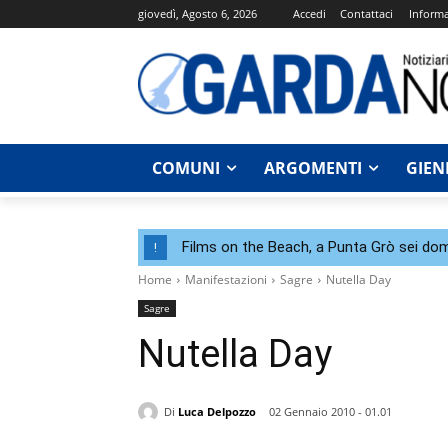
giovedì, Agosto 6, 2026
Accedi
Contattaci
Informa
COMUNI
ARGOMENTI
GIEN
Films on the Beach, a Punta Grò sei dom
!
Home
Manifestazioni
Sagre
Nutella Day
Sagre
Nutella Day
Di
Luca Delpozzo
02 Gennaio 2010 - 01.01