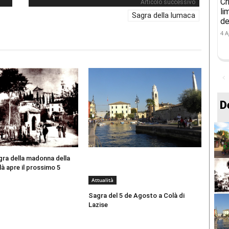
Cr
Articolo successivo
li
Sagra della lumaca
de
4 A
D
gra della madonna della
là apre il prossimo 5
Attualità
Sagra del 5 de Agosto a Colà di
Lazise