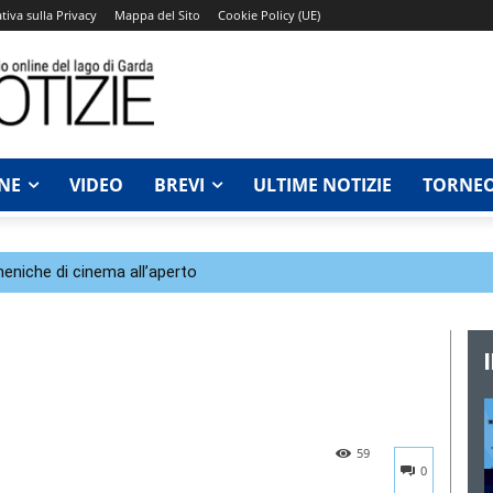
tiva sulla Privacy
Mappa del Sito
Cookie Policy (UE)
NE
VIDEO
BREVI
ULTIME NOTIZIE
TORNEO
eniche di cinema all’aperto
59
0