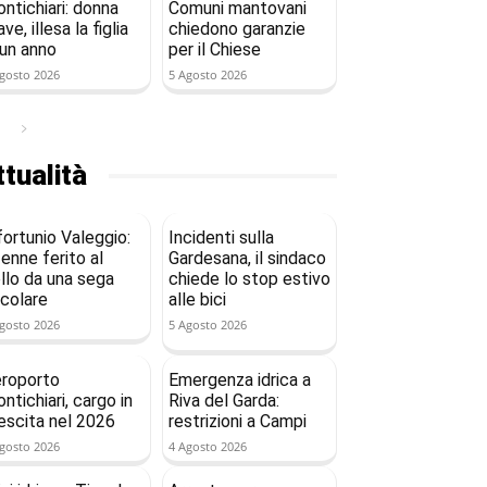
ntichiari: donna
Comuni mantovani
ave, illesa la figlia
chiedono garanzie
 un anno
per il Chiese
gosto 2026
5 Agosto 2026
tualità
fortunio Valeggio:
Incidenti sulla
enne ferito al
Gardesana, il sindaco
llo da una sega
chiede lo stop estivo
rcolare
alle bici
gosto 2026
5 Agosto 2026
roporto
Emergenza idrica a
ntichiari, cargo in
Riva del Garda:
escita nel 2026
restrizioni a Campi
gosto 2026
4 Agosto 2026