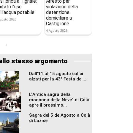
isi idrica a Tignale:
Arresto per
mitato l’uso
violazione della
ll’acqua potabile
detenzione
domiciliare a
gosto 2026
Castiglione
4 Agosto 2026
ello stesso argomento
Dall’11 al 15 agosto calici
alzati per la 43ª Festa del...
L”Antica sagra della
madonna della Neve” di Colà
apre il prossimo...
Sagra del 5 de Agosto a Colà
di Lazise