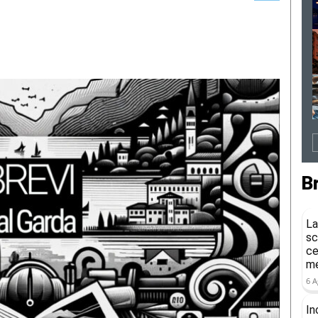
B
La
sc
ce
me
6 A
In