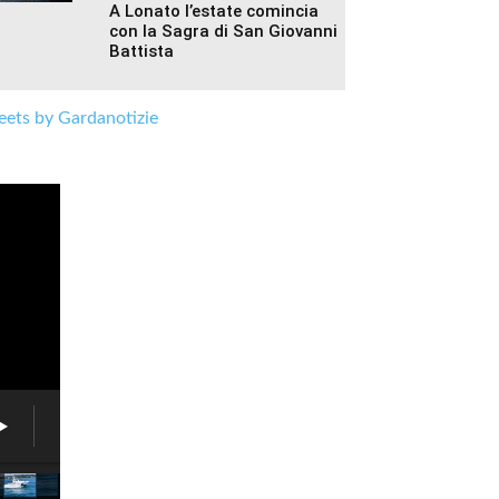
A Lonato l’estate comincia
con la Sagra di San Giovanni
Battista
ets by Gardanotizie
Associazione
6