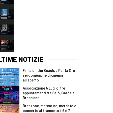
Luglio,
00:37
tre
appuntamenti
Films
tra
on
Salò,
the
00:37
Garda
Beach,
e
a
Brenzone,
Bracciano
Punta
mercatino,
#Shorts
Grò
mercato
00:37
sei
e
domeniche
concerto
West
di
al
Star
cinema
tramonto
&
00:37
all’aperto
il
Stone,
#Shorts
6
l’arte
LTIME NOTIZIE
e
inaugura
7
la
agosto
nuova
Films on the Beach, a Punta Grò
#Shorts
vita
del
sei domeniche di cinema
bunker
all’aperto
di
Affi
Associazione 6 Luglio, tre
#Shorts
appuntamenti tra Salò, Garda e
Bracciano
Brenzone, mercatino, mercato e
concerto al tramonto il 6 e 7